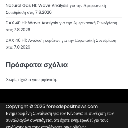
Natural Gas H1: Wave Analysis για την Αμερικανική
Συνεδρίαση στις 7.8.2026
DAX 40 H1: Wave Analysis για την Αμερικανική Συνεδρίαση
στις 7.8.2026
DAX 40 H1: Ανάλυση κυμάτων για την Ευρωπαϊκή Συνεδρίαση
στις 7.8.2026
Πρόσφατα σχόλια
Χωρίς σχόλια για εμφάνιση.
4RunnerForex
4XP
admiralmarkets.com
alpari.com
avatrade.com
deriv.com
etoro.com
exness.com
fbs.com
finam.ru
forextime.com
fpmarkets.com
FTX
fxpro.com
FxPulp
hfeu.com
home.saxo
icmarkets.com
ig.com
interactivebrokers.com
Investizo
londontradingindex.com
naga.com
nordfx.com
pepperstone.com
roboforex.com
Rodeler
SkyFx
tickmill.com
TriumphFX
weltrade.com
wongaafx.com
xm.com
Αναλυτικά
Αξιολόγηση
Επαφές
Μαύρη
στοιχεία
Forex
Λίστα
Copyright © 2025 forexdepositnews.com
Broker
Μεσιτών
Ενημερωμένη Συναίνεση για τον Κίνδυνο: Η συνέχιση των
συναλλαγών συνεπάγεται ότι έχετε ενημερωθεί για τους
κινδύνους και τους αποδέχεστε οικειοθελώς.