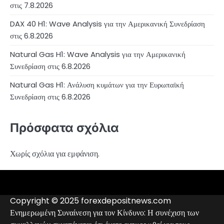
στις 7.8.2026
DAX 40 H1: Wave Analysis για την Αμερικανική Συνεδρίαση
στις 6.8.2026
Natural Gas H1: Wave Analysis για την Αμερικανική
Συνεδρίαση στις 6.8.2026
Natural Gas H1: Ανάλυση κυμάτων για την Ευρωπαϊκή
Συνεδρίαση στις 6.8.2026
Πρόσφατα σχόλια
Χωρίς σχόλια για εμφάνιση.
4RunnerForex
4XP
admiralmarkets.com
alpari.com
avatrade.com
deriv.com
etoro.com
exness.com
fbs.com
finam.ru
forextime.com
fpmarkets.com
FTX
fxpro.com
FxPulp
hfeu.com
home.saxo
icmarkets.com
ig.com
interactivebrokers.com
Investizo
londontradingindex.com
naga.com
nordfx.com
pepperstone.com
roboforex.com
Rodeler
SkyFx
tickmill.com
TriumphFX
weltrade.com
wongaafx.com
xm.com
Αναλυτικά
Αξιολόγηση
Επαφές
Μαύρη
στοιχεία
Forex
Λίστα
Copyright © 2025 forexdepositnews.com
Broker
Μεσιτών
Ενημερωμένη Συναίνεση για τον Κίνδυνο: Η συνέχιση των