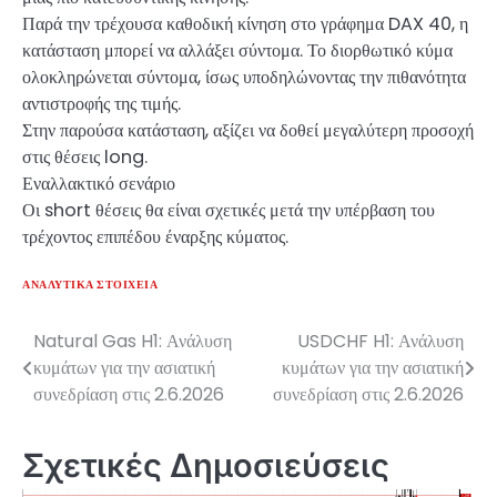
Παρά την τρέχουσα καθοδική κίνηση στο γράφημα DAX 40, η
κατάσταση μπορεί να αλλάξει σύντομα. Το διορθωτικό κύμα
ολοκληρώνεται σύντομα, ίσως υποδηλώνοντας την πιθανότητα
αντιστροφής της τιμής.
Στην παρούσα κατάσταση, αξίζει να δοθεί μεγαλύτερη προσοχή
στις θέσεις long.
Εναλλακτικό σενάριο
Οι short θέσεις θα είναι σχετικές μετά την υπέρβαση του
τρέχοντος επιπέδου έναρξης κύματος.
ΑΝΑΛΥΤΙΚΆ ΣΤΟΙΧΕΊΑ
Natural Gas H1: Ανάλυση
USDCHF H1: Ανάλυση
Πλοήγηση
κυμάτων για την ασιατική
κυμάτων για την ασιατική
άρθρων
συνεδρίαση στις 2.6.2026
συνεδρίαση στις 2.6.2026
Σχετικές Δημοσιεύσεις