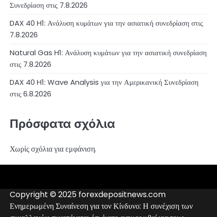
Συνεδρίαση στις 7.8.2026
DAX 40 H1: Ανάλυση κυμάτων για την ασιατική συνεδρίαση στις
7.8.2026
Natural Gas H1: Ανάλυση κυμάτων για την ασιατική συνεδρίαση
στις 7.8.2026
DAX 40 H1: Wave Analysis για την Αμερικανική Συνεδρίαση
στις 6.8.2026
Πρόσφατα σχόλια
Χωρίς σχόλια για εμφάνιση.
4RunnerForex
4XP
admiralmarkets.com
alpari.com
avatrade.com
deriv.com
etoro.com
exness.com
fbs.com
finam.ru
forextime.com
fpmarkets.com
FTX
fxpro.com
FxPulp
hfeu.com
home.saxo
icmarkets.com
ig.com
interactivebrokers.com
Investizo
londontradingindex.com
naga.com
nordfx.com
pepperstone.com
roboforex.com
Rodeler
SkyFx
tickmill.com
TriumphFX
weltrade.com
wongaafx.com
xm.com
Αναλυτικά
Αξιολόγηση
Επαφές
Μαύρη
στοιχεία
Forex
Λίστα
Copyright © 2025 forexdepositnews.com
Broker
Μεσιτών
Ενημερωμένη Συναίνεση για τον Κίνδυνο: Η συνέχιση των