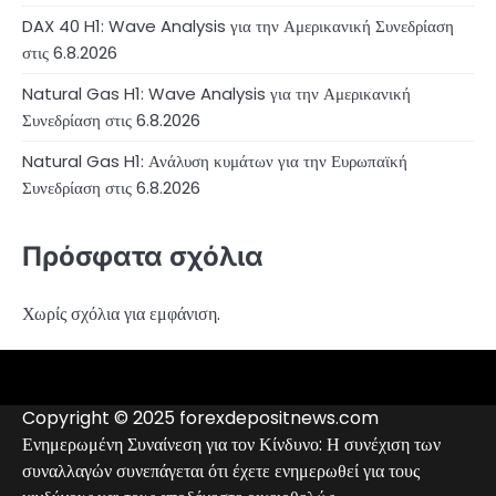
DAX 40 H1: Wave Analysis για την Αμερικανική Συνεδρίαση
στις 6.8.2026
Natural Gas H1: Wave Analysis για την Αμερικανική
Συνεδρίαση στις 6.8.2026
Natural Gas H1: Ανάλυση κυμάτων για την Ευρωπαϊκή
Συνεδρίαση στις 6.8.2026
Πρόσφατα σχόλια
Χωρίς σχόλια για εμφάνιση.
4RunnerForex
4XP
admiralmarkets.com
alpari.com
avatrade.com
deriv.com
etoro.com
exness.com
fbs.com
finam.ru
forextime.com
fpmarkets.com
FTX
fxpro.com
FxPulp
hfeu.com
home.saxo
icmarkets.com
ig.com
interactivebrokers.com
Investizo
londontradingindex.com
naga.com
nordfx.com
pepperstone.com
roboforex.com
Rodeler
SkyFx
tickmill.com
TriumphFX
weltrade.com
wongaafx.com
xm.com
Αναλυτικά
Αξιολόγηση
Επαφές
Μαύρη
στοιχεία
Forex
Λίστα
Copyright © 2025 forexdepositnews.com
Broker
Μεσιτών
Ενημερωμένη Συναίνεση για τον Κίνδυνο: Η συνέχιση των
συναλλαγών συνεπάγεται ότι έχετε ενημερωθεί για τους