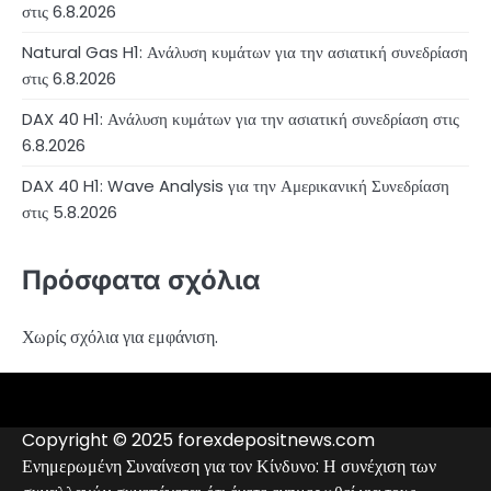
στις 6.8.2026
Natural Gas H1: Ανάλυση κυμάτων για την ασιατική συνεδρίαση
στις 6.8.2026
DAX 40 H1: Ανάλυση κυμάτων για την ασιατική συνεδρίαση στις
6.8.2026
DAX 40 H1: Wave Analysis για την Αμερικανική Συνεδρίαση
στις 5.8.2026
Πρόσφατα σχόλια
Χωρίς σχόλια για εμφάνιση.
4RunnerForex
4XP
admiralmarkets.com
alpari.com
avatrade.com
deriv.com
etoro.com
exness.com
fbs.com
finam.ru
forextime.com
fpmarkets.com
FTX
fxpro.com
FxPulp
hfeu.com
home.saxo
icmarkets.com
ig.com
interactivebrokers.com
Investizo
londontradingindex.com
naga.com
nordfx.com
pepperstone.com
roboforex.com
Rodeler
SkyFx
tickmill.com
TriumphFX
weltrade.com
wongaafx.com
xm.com
Αναλυτικά
Αξιολόγηση
Επαφές
Μαύρη
στοιχεία
Forex
Λίστα
Copyright © 2025 forexdepositnews.com
Broker
Μεσιτών
Ενημερωμένη Συναίνεση για τον Κίνδυνο: Η συνέχιση των