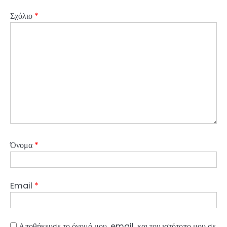
Σχόλιο
*
Όνομα
*
Email
*
Αποθήκευσε το όνομά μου, email, και τον ιστότοπο μου σε