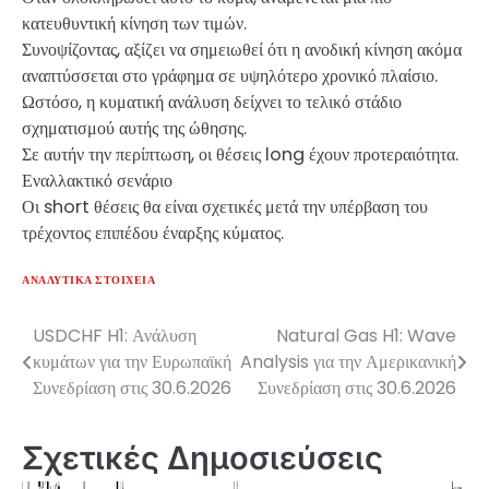
κατευθυντική κίνηση των τιμών.
Συνοψίζοντας, αξίζει να σημειωθεί ότι η ανοδική κίνηση ακόμα
αναπτύσσεται στο γράφημα σε υψηλότερο χρονικό πλαίσιο.
Ωστόσο, η κυματική ανάλυση δείχνει το τελικό στάδιο
σχηματισμού αυτής της ώθησης.
Σε αυτήν την περίπτωση, οι θέσεις long έχουν προτεραιότητα.
Εναλλακτικό σενάριο
Οι short θέσεις θα είναι σχετικές μετά την υπέρβαση του
τρέχοντος επιπέδου έναρξης κύματος.
ΑΝΑΛΥΤΙΚΆ ΣΤΟΙΧΕΊΑ
USDCHF H1: Ανάλυση
Natural Gas H1: Wave
Πλοήγηση
κυμάτων για την Ευρωπαϊκή
Analysis για την Αμερικανική
άρθρων
Συνεδρίαση στις 30.6.2026
Συνεδρίαση στις 30.6.2026
Σχετικές Δημοσιεύσεις