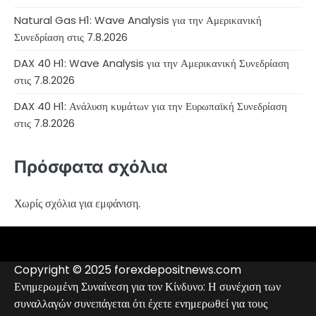
Natural Gas H1: Wave Analysis για την Αμερικανική
Συνεδρίαση στις 7.8.2026
DAX 40 H1: Wave Analysis για την Αμερικανική Συνεδρίαση
στις 7.8.2026
DAX 40 H1: Ανάλυση κυμάτων για την Ευρωπαϊκή Συνεδρίαση
στις 7.8.2026
Πρόσφατα σχόλια
Χωρίς σχόλια για εμφάνιση.
4RunnerForex
4XP
admiralmarkets.com
alpari.com
avatrade.com
deriv.com
etoro.com
exness.com
fbs.com
finam.ru
forextime.com
fpmarkets.com
FTX
fxpro.com
FxPulp
hfeu.com
home.saxo
icmarkets.com
ig.com
interactivebrokers.com
Investizo
londontradingindex.com
naga.com
nordfx.com
pepperstone.com
roboforex.com
Rodeler
SkyFx
tickmill.com
TriumphFX
weltrade.com
wongaafx.com
xm.com
Αναλυτικά
Αξιολόγηση
Επαφές
Μαύρη
στοιχεία
Forex
Λίστα
Copyright © 2025 forexdepositnews.com
Broker
Μεσιτών
Ενημερωμένη Συναίνεση για τον Κίνδυνο: Η συνέχιση των
συναλλαγών συνεπάγεται ότι έχετε ενημερωθεί για τους