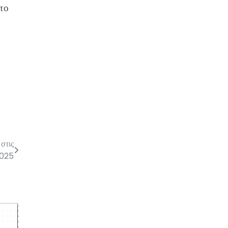
 το
στις
2025