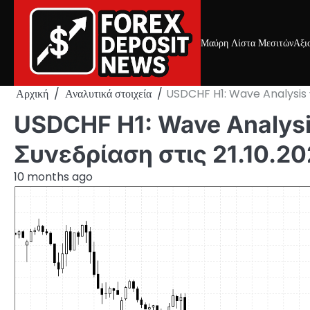
Skip
to
content
Μαύρη Λίστα Μεσιτών
Αξι
Αρχική
Αναλυτικά στοιχεία
USDCHF H1: Wave Analysis για
USDCHF H1: Wave Analysi
Συνεδρίαση στις 21.10.2
10 months ago