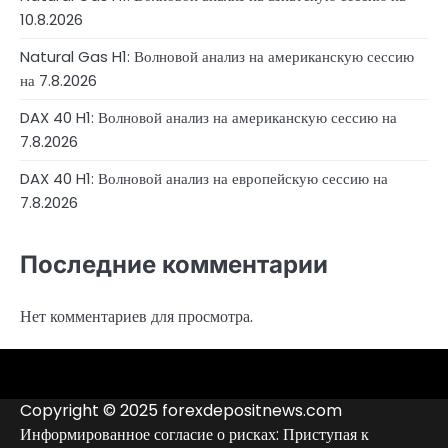
10.8.2026
Natural Gas H1: Волновой анализ на американскую сессию
на 7.8.2026
DAX 40 H1: Волновой анализ на американскую сессию на
7.8.2026
DAX 40 H1: Волновой анализ на европейскую сессию на
7.8.2026
Последние комментарии
Нет комментариев для просмотра.
4RunnerForex
4XP
admiralmarkets.com
alpari.com
avatrade.com
deriv.com
etoro.com
exness.com
fbs.com
finam.ru
forextime.com
fpmarkets.com
FTX
fxpro.com
FxPulp
hfeu.com
home.saxo
icmarkets.com
ig.com
interactivebrokers.com
Investizo
londontradingindex.com
naga.com
nordfx.com
pepperstone.com
roboforex.com
Rodeler
SkyFx
tickmill.com
TriumphFX
weltrade.com
wongaafx.com
xm.com
Аналитика
Контакты
Рейтинг
Черный
Форекс
список
Copyright © 2025 forexdepositnews.com
брокеров
брокеров
Информированное согласие о рисках: Приступая к