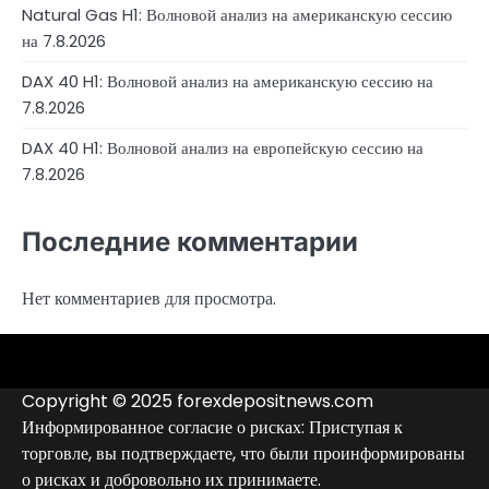
Natural Gas H1: Волновой анализ на американскую сессию
на 7.8.2026
DAX 40 H1: Волновой анализ на американскую сессию на
7.8.2026
DAX 40 H1: Волновой анализ на европейскую сессию на
7.8.2026
Последние комментарии
Нет комментариев для просмотра.
4RunnerForex
4XP
admiralmarkets.com
alpari.com
avatrade.com
deriv.com
etoro.com
exness.com
fbs.com
finam.ru
forextime.com
fpmarkets.com
FTX
fxpro.com
FxPulp
hfeu.com
home.saxo
icmarkets.com
ig.com
interactivebrokers.com
Investizo
londontradingindex.com
naga.com
nordfx.com
pepperstone.com
roboforex.com
Rodeler
SkyFx
tickmill.com
TriumphFX
weltrade.com
wongaafx.com
xm.com
Аналитика
Контакты
Рейтинг
Черный
Форекс
список
Copyright © 2025 forexdepositnews.com
брокеров
брокеров
Информированное согласие о рисках: Приступая к
торговле, вы подтверждаете, что были проинформированы
о рисках и добровольно их принимаете.