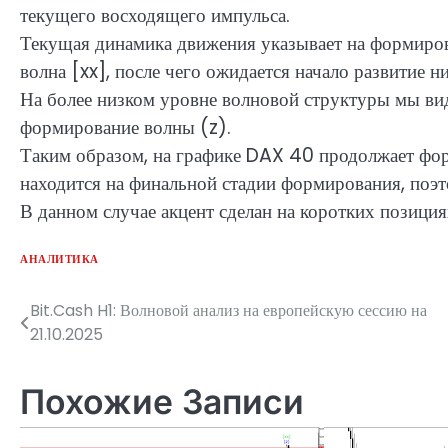
текущего восходящего импульса.
Текущая динамика движения указывает на формиро
волна [xx], после чего ожидается начало развитие н
На более низком уровне волновой структуры мы вид
формирование волны (z).
Таким образом, на графике DAX 40 продолжает фор
находится на финальной стадии формирования, поэт
В данном случае акцент сделан на коротких позици
АНАЛИТИКА
Bit.Cash H1: Волновой анализ на европейскую сессию на
Навигация
21.10.2025
по
записям
Похожие Записи