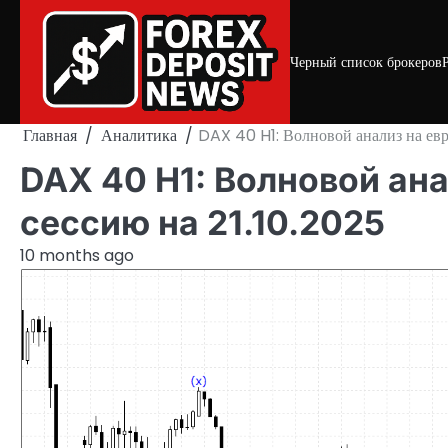
Skip
to
content
Черный список брокеров
Главная
Аналитика
DAX 40 H1: Волновой анализ на евр
DAX 40 H1: Волновой ан
сессию на 21.10.2025
10 months ago