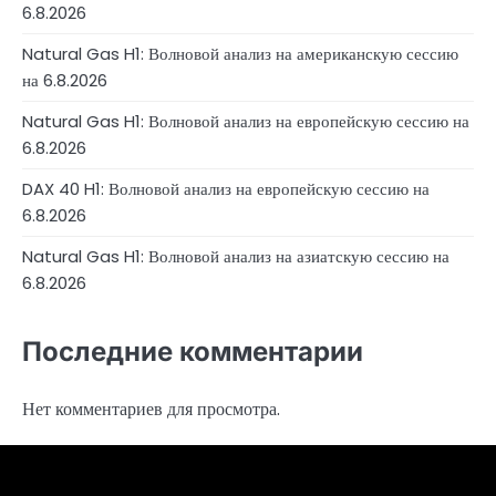
6.8.2026
Natural Gas H1: Волновой анализ на американскую сессию
на 6.8.2026
Natural Gas H1: Волновой анализ на европейскую сессию на
6.8.2026
DAX 40 H1: Волновой анализ на европейскую сессию на
6.8.2026
Natural Gas H1: Волновой анализ на азиатскую сессию на
6.8.2026
Последние комментарии
Нет комментариев для просмотра.
4RunnerForex
4XP
admiralmarkets.com
alpari.com
avatrade.com
deriv.com
etoro.com
exness.com
fbs.com
finam.ru
forextime.com
fpmarkets.com
FTX
fxpro.com
FxPulp
hfeu.com
home.saxo
icmarkets.com
ig.com
interactivebrokers.com
Investizo
londontradingindex.com
naga.com
nordfx.com
pepperstone.com
roboforex.com
Rodeler
SkyFx
tickmill.com
TriumphFX
weltrade.com
wongaafx.com
xm.com
Аналитика
Контакты
Рейтинг
Черный