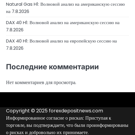
Natural Gas H1: Волновой анализ на американскую сессию
на 7.8.2026
DAX 40 H1: Волновой анализ на американскую сессию на
7.8.2026
DAX 40 H1: Волновой анализ на европейскую сессию на
7.8.2026
Последние комментарии
Нет комментариев для просмотра.
4RunnerForex
4XP
admiralmarkets.com
alpari.com
avatrade.com
deriv.com
etoro.com
exness.com
fbs.com
finam.ru
forextime.com
fpmarkets.com
FTX
fxpro.com
FxPulp
hfeu.com
home.saxo
icmarkets.com
ig.com
interactivebrokers.com
Investizo
londontradingindex.com
naga.com
nordfx.com
pepperstone.com
roboforex.com
Rodeler
SkyFx
tickmill.com
TriumphFX
weltrade.com
wongaafx.com
xm.com
Аналитика
Контакты
Рейтинг
Черный
Форекс
список
Copyright © 2025 forexdepositnews.com
брокеров
брокеров
Информированное согласие о рисках: Приступая к
торговле, вы подтверждаете, что были проинформированы
о рисках и добровольно их принимаете.