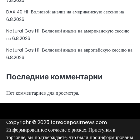
7.8.2026
DAX 40 H1: Волновой анализ на американскую сессию на
6.8.2026
Natural Gas H1: Волновой анализ на американскую сессию
на 6.8.2026
Natural Gas H1: Волновой анализ на европейскую сессию на
6.8.2026
Последние комментарии
Нет комментариев для просмотра.
4RunnerForex
4XP
admiralmarkets.com
alpari.com
avatrade.com
deriv.com
etoro.com
exness.com
fbs.com
finam.ru
forextime.com
fpmarkets.com
FTX
fxpro.com
FxPulp
hfeu.com
home.saxo
icmarkets.com
ig.com
interactivebrokers.com
Investizo
londontradingindex.com
naga.com
nordfx.com
pepperstone.com
roboforex.com
Rodeler
SkyFx
tickmill.com
TriumphFX
weltrade.com
wongaafx.com
xm.com
Аналитика
Контакты
Рейтинг
Черный
Форекс
список
Copyright © 2025 forexdepositnews.com
брокеров
брокеров
Информированное согласие о рисках: Приступая к
торговле, вы подтверждаете, что были проинформированы