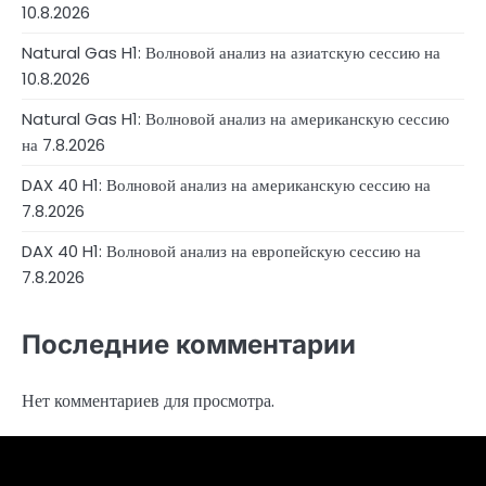
10.8.2026
Natural Gas H1: Волновой анализ на азиатскую сессию на
10.8.2026
Natural Gas H1: Волновой анализ на американскую сессию
на 7.8.2026
DAX 40 H1: Волновой анализ на американскую сессию на
7.8.2026
DAX 40 H1: Волновой анализ на европейскую сессию на
7.8.2026
Последние комментарии
Нет комментариев для просмотра.
4RunnerForex
4XP
admiralmarkets.com
alpari.com
avatrade.com
deriv.com
etoro.com
exness.com
fbs.com
finam.ru
forextime.com
fpmarkets.com
FTX
fxpro.com
FxPulp
hfeu.com
home.saxo
icmarkets.com
ig.com
interactivebrokers.com
Investizo
londontradingindex.com
naga.com
nordfx.com
pepperstone.com
roboforex.com
Rodeler
SkyFx
tickmill.com
TriumphFX
weltrade.com
wongaafx.com
xm.com
Аналитика
Контакты
Рейтинг
Черный