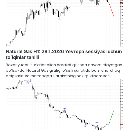
Natural Gas H1: 28.1.2026 Yevropa sessiyasi uchun
toʻlqinlar tahlili
Bozor yuqori sur’atlar bilan harakat qilishda davom etayotgan
bo’lsa-da, Natural Gas grafigi o’sish sur’atida ba’zi charchoq
belgilarini ko’rsatmoqda.Harakatning hozirgi dinamikasi…