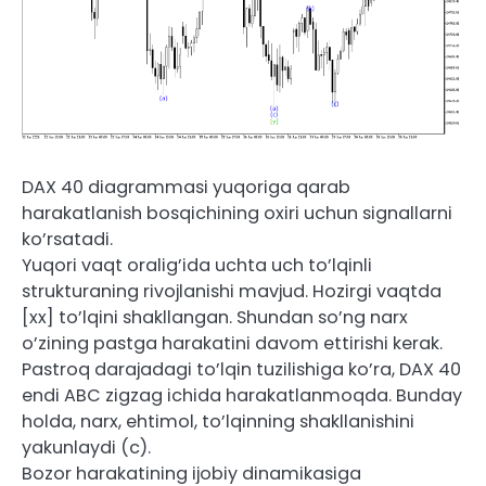
DAX 40 diagrammasi yuqoriga qarab
harakatlanish bosqichining oxiri uchun signallarni
ko’rsatadi.
Yuqori vaqt oralig’ida uchta uch to’lqinli
strukturaning rivojlanishi mavjud. Hozirgi vaqtda
[xx] to’lqini shakllangan. Shundan so’ng narx
o’zining pastga harakatini davom ettirishi kerak.
Pastroq darajadagi to’lqin tuzilishiga ko’ra, DAX 40
endi ABC zigzag ichida harakatlanmoqda. Bunday
holda, narx, ehtimol, to’lqinning shakllanishini
yakunlaydi (c).
Bozor harakatining ijobiy dinamikasiga