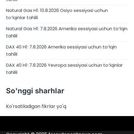
Natural Gas H1: 10.8.2026 Osiyo sessiyasi uchun
toʻlqinlar tahlili
Natural Gas H1: 7.8.2026 Amerika sessiyasi uchun toʻlqin
tahlili
DAX 40 H1: 7.8.2026 Amerika sessiyasi uchun toʻlqin
tahlili
DAX 40 H1: 7.8.2026 Yevropa sessiyasi uchun toʻlqinlar
tahlili
So'nggi sharhlar
Ko'rsatiladigan fikrlar yo'q.
4RunnerForex
4XP
admiralmarkets.com
alpari.com
Analitika
avatrade.com
Brokerlar
deriv.com
etoro.com
exness.com
fbs.com
finam.ru
Forex
forextime.com
fpmarkets.com
FTX
fxpro.com
FxPulp
hfeu.com
home.saxo
icmarkets.com
ig.com
interactivebrokers.com
Investizo
Kontaktlar
londontradingindex.com
naga.com
nordfx.com
pepperstone.com
roboforex.com
Rodeler
SkyFx
tickmill.com
TriumphFX
weltrade.com
wongaafx.com
xm.com
qora
broker