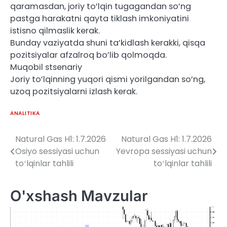
qaramasdan, joriy to’lqin tugagandan so’ng
pastga harakatni qayta tiklash imkoniyatini
istisno qilmaslik kerak.
Bunday vaziyatda shuni ta’kidlash kerakki, qisqa
pozitsiyalar afzalroq bo’lib qolmoqda.
Muqobil stsenariy
Joriy to’lqinning yuqori qismi yorilgandan so’ng,
uzoq pozitsiyalarni izlash kerak.
ANALITIKA
Natural Gas H1: 1.7.2026
Natural Gas H1: 1.7.2026
Post
Osiyo sessiyasi uchun
Yevropa sessiyasi uchun
menyusi
toʻlqinlar tahlili
toʻlqinlar tahlili
O'xshash Mavzular