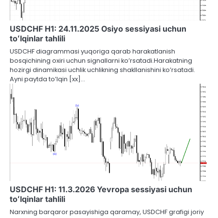
USDCHF H1: 24.11.2025 Osiyo sessiyasi uchun
toʻlqinlar tahlili
USDCHF diagrammasi yuqoriga qarab harakatlanish
bosqichining oxiri uchun signallarni ko’rsatadi.Harakatning
hozirgi dinamikasi uchlik uchlikning shakllanishini ko’rsatadi.
Ayni paytda to’lqin [xx]…
USDCHF H1: 11.3.2026 Yevropa sessiyasi uchun
toʻlqinlar tahlili
Narxning barqaror pasayishiga qaramay, USDCHF grafigi joriy