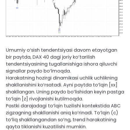
Umumiy o’sish tendentsiyasi davom etayotgan
bir paytda, DAX 40 dagi joriy ko’tarilish
tendentsiyasining tugallanishiga ishora qiluvchi
signallar paydo bo’lmoqda.
Harakatning hozirgi dinamikasi uchlik uchlikning
shakllanishini ko’rsatadi. Ayni paytda to’lqin [xx]
shakllangan. Uning paydo bo’lishidan keyin pastga
to’lqin [z] rivojlanishi kutilmoqda.
Pastki darajadagi to’lqin tuzilishi kontekstida ABC
zigzagning shakllanishi aniq ko’rinadi. To’lqin (c)
to’liq shakllangandan so’ng, trend harakatining
qayta tiklanishi kuzatilishi mumkin.