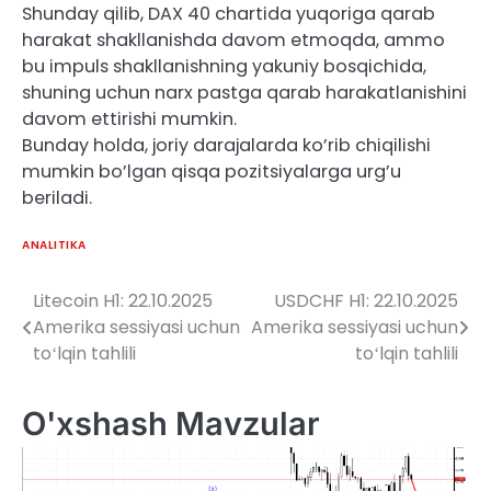
Shunday qilib, DAX 40 chartida yuqoriga qarab
harakat shakllanishda davom etmoqda, ammo
bu impuls shakllanishning yakuniy bosqichida,
shuning uchun narx pastga qarab harakatlanishini
davom ettirishi mumkin.
Bunday holda, joriy darajalarda ko’rib chiqilishi
mumkin bo’lgan qisqa pozitsiyalarga urg’u
beriladi.
ANALITIKA
Litecoin H1: 22.10.2025
USDCHF H1: 22.10.2025
Post
Amerika sessiyasi uchun
Amerika sessiyasi uchun
menyusi
toʻlqin tahlili
toʻlqin tahlili
O'xshash Mavzular