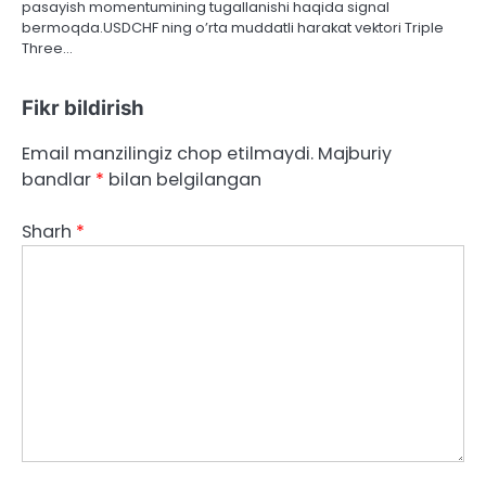
pasayish momentumining tugallanishi haqida signal
bermoqda.USDCHF ning o’rta muddatli harakat vektori Triple
Three…
Fikr bildirish
Email manzilingiz chop etilmaydi.
Majburiy
bandlar
*
bilan belgilangan
Sharh
*