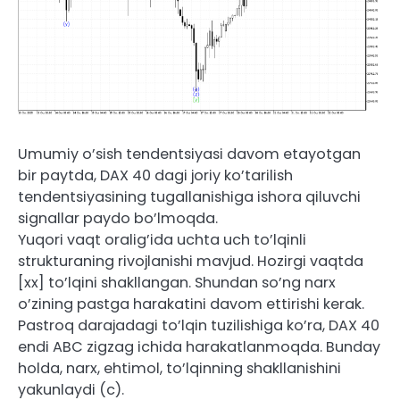
Umumiy o’sish tendentsiyasi davom etayotgan
bir paytda, DAX 40 dagi joriy ko’tarilish
tendentsiyasining tugallanishiga ishora qiluvchi
signallar paydo bo’lmoqda.
Yuqori vaqt oralig’ida uchta uch to’lqinli
strukturaning rivojlanishi mavjud. Hozirgi vaqtda
[xx] to’lqini shakllangan. Shundan so’ng narx
o’zining pastga harakatini davom ettirishi kerak.
Pastroq darajadagi to’lqin tuzilishiga ko’ra, DAX 40
endi ABC zigzag ichida harakatlanmoqda. Bunday
holda, narx, ehtimol, to’lqinning shakllanishini
yakunlaydi (c).