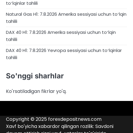
toʻlqinlar tahlili
Natural Gas H1: 7.8.2026 Amerika sessiyasi uchun toʻlqin
tahlili
DAX 40 H1: 7.8.2026 Amerika sessiyasi uchun toʻlqin
tahlili
DAX 40 H1: 7.8.2026 Yevropa sessiyasi uchun toʻlqinlar
tahlili
So'nggi sharhlar
Ko'rsatiladigan fikrlar yo'q.
4RunnerForex
4XP
admiralmarkets.com
alpari.com
Analitika
avatrade.com
Brokerlar
deriv.com
etoro.com
exness.com
fbs.com
finam.ru
Forex
forextime.com
fpmarkets.com
FTX
fxpro.com
FxPulp
hfeu.com
home.saxo
icmarkets.com
ig.com
interactivebrokers.com
Investizo
Kontaktlar
londontradingindex.com
naga.com
nordfx.com
pepperstone.com
roboforex.com
Rodeler
SkyFx
tickmill.com
TriumphFX
weltrade.com
wongaafx.com
xm.com
qora
broker
Copyright © 2025 forexdepositnews.com
ro’yxati
reytingi
Xavf bo'yicha xabardor qilingan rozilik: Savdoni