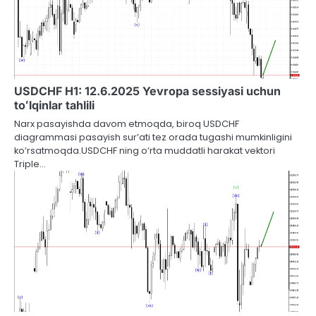
USDCHF H1: 12.6.2025 Yevropa sessiyasi uchun
toʻlqinlar tahlili
Narx pasayishda davom etmoqda, biroq USDCHF
diagrammasi pasayish sur’ati tez orada tugashi mumkinligini
ko’rsatmoqda.USDCHF ning o’rta muddatli harakat vektori
Triple…