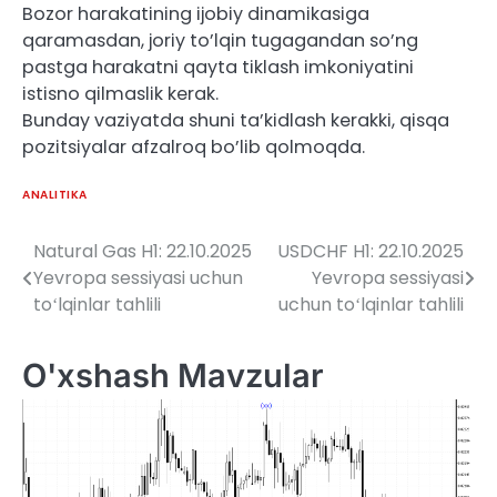
Bozor harakatining ijobiy dinamikasiga
qaramasdan, joriy to’lqin tugagandan so’ng
pastga harakatni qayta tiklash imkoniyatini
istisno qilmaslik kerak.
Bunday vaziyatda shuni ta’kidlash kerakki, qisqa
pozitsiyalar afzalroq bo’lib qolmoqda.
ANALITIKA
Natural Gas H1: 22.10.2025
USDCHF H1: 22.10.2025
Post
Yevropa sessiyasi uchun
Yevropa sessiyasi
menyusi
toʻlqinlar tahlili
uchun toʻlqinlar tahlili
O'xshash Mavzular