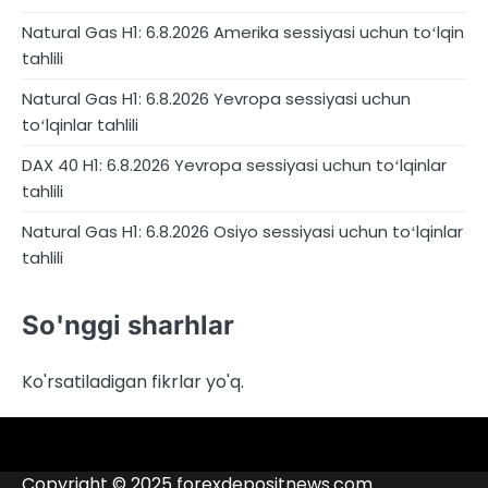
Natural Gas H1: 6.8.2026 Amerika sessiyasi uchun toʻlqin
tahlili
Natural Gas H1: 6.8.2026 Yevropa sessiyasi uchun
toʻlqinlar tahlili
DAX 40 H1: 6.8.2026 Yevropa sessiyasi uchun toʻlqinlar
tahlili
Natural Gas H1: 6.8.2026 Osiyo sessiyasi uchun toʻlqinlar
tahlili
So'nggi sharhlar
Ko'rsatiladigan fikrlar yo'q.
4RunnerForex
4XP
admiralmarkets.com
alpari.com
Analitika
avatrade.com
Brokerlar
deriv.com
etoro.com
exness.com
fbs.com
finam.ru
Forex
forextime.com
fpmarkets.com
FTX
fxpro.com
FxPulp
hfeu.com
home.saxo
icmarkets.com
ig.com
interactivebrokers.com
Investizo
Kontaktlar
londontradingindex.com
naga.com
nordfx.com
pepperstone.com
roboforex.com
Rodeler
SkyFx
tickmill.com
TriumphFX
weltrade.com
wongaafx.com
xm.com
qora
broker
Copyright © 2025 forexdepositnews.com