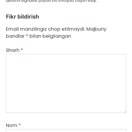
qiluvchi signallar paydo bo’lmoqda.Yuqori vaqt…
Fikr bildirish
Email manzilingiz chop etilmaydi.
Majburiy
bandlar
*
bilan belgilangan
Sharh
*
Nom
*