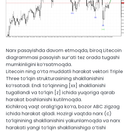
Narx pasayishda davom etmoqda, biroq Litecoin
diagrammasi pasayish sur’ati tez orada tugashi
mumkinligini ko’rsatmoqda.
Litecoin ning o’rta muddatli harakat vektori Triple
Three to’lqin strukturasining shakllanishini
ko’rsatadi. Endi to’lqinning [xx] shakllanishi
tugallandi va to’lqin [z] ichida yuqoriga qarab
harakat boshlanishi kutilmoqda.
Kichikroq vaqt oralig’iga ko’ra, bozor ABC zigzag
ichida harakat qiladi. Hozirgi vaqtda narx (c)
to’lqinining shakllanishini yakunlamoqda va narx
harakati yangi to’lqin shakllanishiga o’tishi