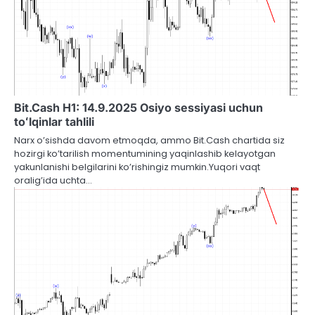
Bit.Cash H1: 14.9.2025 Osiyo sessiyasi uchun
toʻlqinlar tahlili
Narx o’sishda davom etmoqda, ammo Bit.Cash chartida siz
hozirgi ko’tarilish momentumining yaqinlashib kelayotgan
yakunlanishi belgilarini ko’rishingiz mumkin.Yuqori vaqt
oralig’ida uchta…