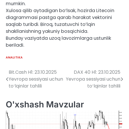
mumkin.
Xulosa qilib aytadigan bo’lsak, hozirda Litecoin
diagrammasi pastga qarab harakat vektorini
saqlab turibdi. Biroq, tuzatuvchi to’lqin
shakllanishning yakuniy bosqichida.
Bunday vaziyatda uzoq lavozimlarga ustunlik
beriladi.
ANALITIKA
Bit.Cash H1: 23.10.2025
DAX 40 H1: 23.10.2025
Post
Yevropa sessiyasi uchun
Yevropa sessiyasi uchun
menyusi
toʻlqinlar tahlili
toʻlqinlar tahlili
O'xshash Mavzular