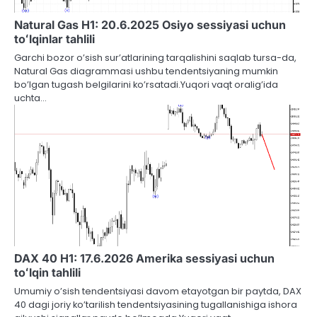
Natural Gas H1: 20.6.2025 Osiyo sessiyasi uchun
toʻlqinlar tahlili
Garchi bozor o’sish sur’atlarining tarqalishini saqlab tursa-da,
Natural Gas diagrammasi ushbu tendentsiyaning mumkin
bo’lgan tugash belgilarini ko’rsatadi.Yuqori vaqt oralig’ida
uchta…
DAX 40 H1: 17.6.2026 Amerika sessiyasi uchun
toʻlqin tahlili
Umumiy o’sish tendentsiyasi davom etayotgan bir paytda, DAX
40 dagi joriy ko’tarilish tendentsiyasining tugallanishiga ishora