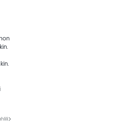
chon
kin.
kin.
i
lili