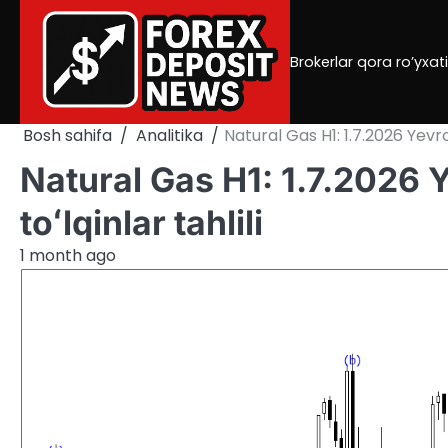
Skip
to
content
Brokerlar qora ro’yxati
Bosh sahifa
Analitika
Natural Gas H1: 1.7.2026 Yevro
Natural Gas H1: 1.7.2026 
toʻlqinlar tahlili
1 month ago