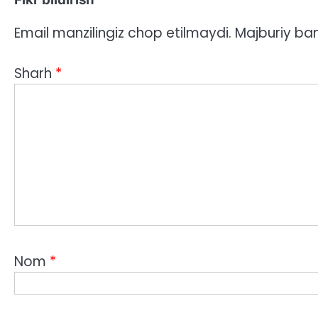
Email manzilingiz chop etilmaydi.
Majburiy ba
Sharh
*
Nom
*