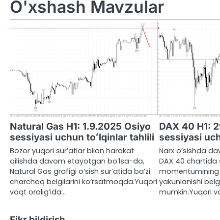
O'xshash Mavzular
Natural Gas H1: 1.9.2025 Osiyo
DAX 40 H1: 2
sessiyasi uchun toʻlqinlar tahlili
sessiyasi uchu
Bozor yuqori sur’atlar bilan harakat
Narx o’sishda 
qilishda davom etayotgan bo’lsa-da,
DAX 40 chartida si
Natural Gas grafigi o’sish sur’atida ba’zi
momentumining y
charchoq belgilarini ko’rsatmoqda.Yuqori
yakunlanishi belgil
vaqt oralig’ida…
mumkin.Yuqori va
Fikr bildirish