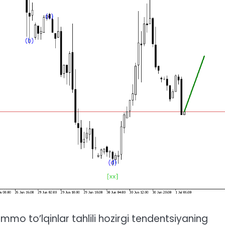
o to’lqinlar tahlili hozirgi tendentsiyaning