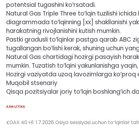
potentsial tugashini ko’rsatadi.
Natural Gas Triple Three to’lqin tuzilishi ichi
diagrammada to’lqinning [xx] shakllanishi yak
harakatning rivojlanishini kutish mumkin.
Pastki gradusli to’lqinlar pastga qarab ABC zig
tugallangan bo’lishi kerak, shuning uchun yangi
Natural Gas chartidagi hozirgi pasayish hara
mumkin. Tuzatish to’lqini yakunlanishga yaqin, 
Hozirgi vaziyatda uzoq lavozimlarga ko’proq e
Muqobil stsenariy
Qisqa pozitsiyalar joriy to’lqin boshlang’ich d
ANALITIKA
DAX 40 H1: 1.7.2026 Osiyo sessiyasi uchun toʻlqinlar tahl
Post
menyusi