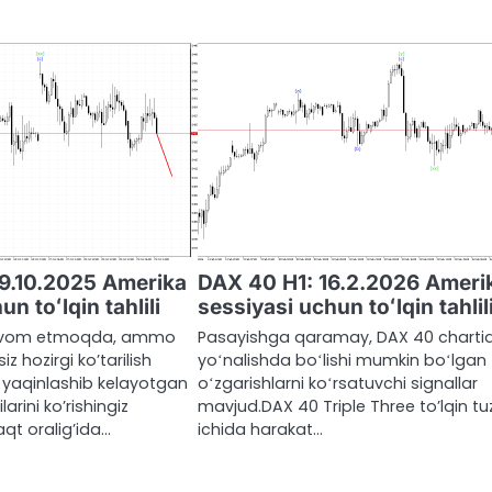
9.10.2025 Amerika
DAX 40 H1: 16.2.2026 Ameri
n toʻlqin tahlili
sessiyasi uchun toʻlqin tahlil
davom etmoqda, ammo
Pasayishga qaramay, DAX 40 charti
z hozirgi ko’tarilish
yoʻnalishda boʻlishi mumkin boʻlgan
aqinlashib kelayotgan
oʻzgarishlarni koʻrsatuvchi signallar
arini ko’rishingiz
mavjud.DAX 40 Triple Three to’lqin tuzi
qt oralig’ida…
ichida harakat…