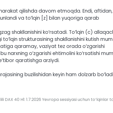
da harakat qilishda davom etmoqda. Endi, aftidan,
unlandi va to’lqin [z] bilan yuqoriga qarab
zag shakllanishini ko’rsatadi. To’lqin (c) allaqa
 to’lqin strukturasining shakllanishini kutish mum
katiga qaramay, vaziyat tez orada o’zgarishi
bu narxning o’zgarishi ehtimolini ko’rsatishi mum
’tibor qaratishga arziydi.
arajasining buzilishidan keyin ham dolzarb bo’lad
ili
DAX 40 H1: 1.7.2026 Yevropa sessiyasi uchun toʻlqinlar tah