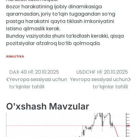
Bozor harakatining ijobiy dinamikasiga
qaramasdan, joriy to’lqin tugagandan so’ng
pastga harakatni qayta tiklash imkoniyatini
istisno qilmaslik kerak.
Bunday vaziyatda shuni ta’kidlash kerakki, qisqa
pozitsiyalar afzalroq bo’lib qolmoqda.
ANALITIKA
DAX 40 H1: 20.10.2025
USDCHF H1: 20.10.2025
Post
Yevropa sessiyasi uchun
Yevropa sessiyasi uchun
menyusi
toʻlqinlar tahlili
toʻlqinlar tahlili
O'xshash Mavzular