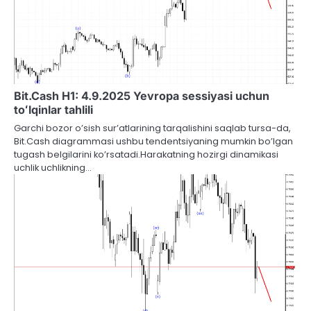
Bit.Cash H1: 4.9.2025 Yevropa sessiyasi uchun
toʻlqinlar tahlili
Garchi bozor o’sish sur’atlarining tarqalishini saqlab tursa-da,
Bit.Cash diagrammasi ushbu tendentsiyaning mumkin bo’lgan
tugash belgilarini ko’rsatadi.Harakatning hozirgi dinamikasi
uchlik uchlikning…