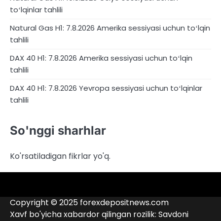
toʻlqinlar tahlili
Natural Gas H1: 7.8.2026 Amerika sessiyasi uchun toʻlqin
tahlili
DAX 40 H1: 7.8.2026 Amerika sessiyasi uchun toʻlqin
tahlili
DAX 40 H1: 7.8.2026 Yevropa sessiyasi uchun toʻlqinlar
tahlili
So'nggi sharhlar
Ko'rsatiladigan fikrlar yo'q.
4RunnerForex
4XP
admiralmarkets.com
alpari.com
Analitika
avatrade.com
Brokerlar
deriv.com
etoro.com
exness.com
fbs.com
finam.ru
Forex
forextime.com
fpmarkets.com
FTX
fxpro.com
FxPulp
hfeu.com
home.saxo
icmarkets.com
ig.com
interactivebrokers.com
Investizo
Kontaktlar
londontradingindex.com
naga.com
nordfx.com
pepperstone.com
roboforex.com
Rodeler
SkyFx
tickmill.com
TriumphFX
weltrade.com
wongaafx.com
xm.com
qora
broker
Copyright © 2025 forexdepositnews.com
ro’yxati
reytingi
Xavf bo'yicha xabardor qilingan rozilik: Savdoni