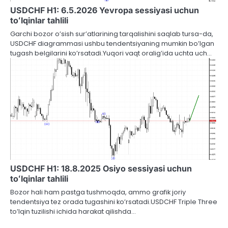
USDCHF H1: 6.5.2026 Yevropa sessiyasi uchun
toʻlqinlar tahlili
Garchi bozor o’sish sur’atlarining tarqalishini saqlab tursa-da,
USDCHF diagrammasi ushbu tendentsiyaning mumkin bo’lgan
tugash belgilarini ko’rsatadi.Yuqori vaqt oralig’ida uchta uch…
USDCHF H1: 18.8.2025 Osiyo sessiyasi uchun
toʻlqinlar tahlili
Bozor hali ham pastga tushmoqda, ammo grafik joriy
tendentsiya tez orada tugashini ko’rsatadi.USDCHF Triple Three
to’lqin tuzilishi ichida harakat qilishda…