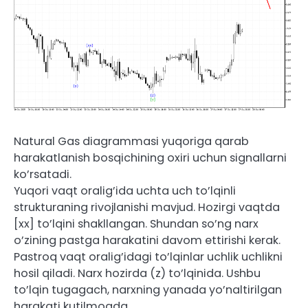
Natural Gas diagrammasi yuqoriga qarab
harakatlanish bosqichining oxiri uchun signallarni
ko’rsatadi.
Yuqori vaqt oralig’ida uchta uch to’lqinli
strukturaning rivojlanishi mavjud. Hozirgi vaqtda
[xx] to’lqini shakllangan. Shundan so’ng narx
o’zining pastga harakatini davom ettirishi kerak.
Pastroq vaqt oralig’idagi to’lqinlar uchlik uchlikni
hosil qiladi. Narx hozirda (z) to’lqinida. Ushbu
to’lqin tugagach, narxning yanada yo’naltirilgan
harakati kutilmoqda.