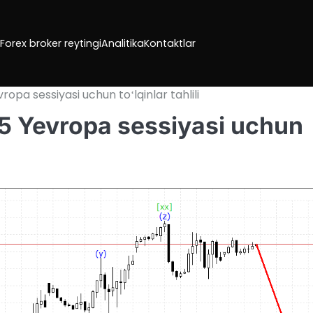
Forex broker reytingi
Analitika
Kontaktlar
ropa sessiyasi uchun toʻlqinlar tahlili
25 Yevropa sessiyasi uchun