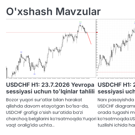
O'xshash Mavzular
USDCHF H1: 23.7.2026 Yevropa
USDCHF H1: 
sessiyasi uchun toʻlqinlar tahlili
sessiyasi uchu
Bozor yuqori sur’atlar bilan harakat
Narx pasayishda
qilishda davom etayotgan bo’lsa-da,
USDCHF diagramma
USDCHF grafigi o’sish sur’atida ba’zi
orada tugashi mu
charchoq belgilarini ko’rsatmoqda.Yuqori
ko’rsatmoqda.USD
vaqt oralig’ida uchta…
tuzilishi ichida h