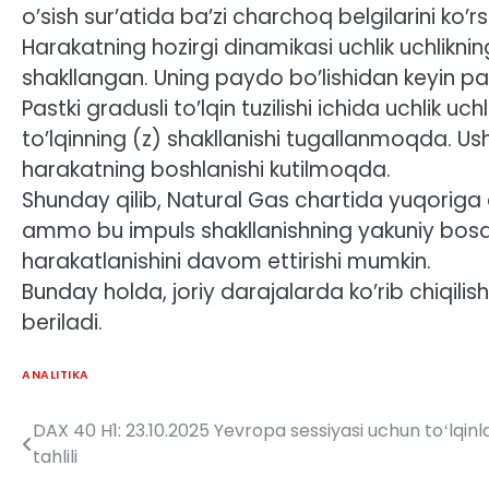
o’sish sur’atida ba’zi charchoq belgilarini ko
Harakatning hozirgi dinamikasi uchlik uchlikning
shakllangan. Uning paydo bo’lishidan keyin past
Pastki gradusli to’lqin tuzilishi ichida uchlik u
to’lqinning (z) shakllanishi tugallanmoqda. Us
harakatning boshlanishi kutilmoqda.
Shunday qilib, Natural Gas chartida yuqori
ammo bu impuls shakllanishning yakuniy bosq
harakatlanishini davom ettirishi mumkin.
Bunday holda, joriy darajalarda ko’rib chiqili
beriladi.
ANALITIKA
DAX 40 H1: 23.10.2025 Yevropa sessiyasi uchun toʻlqinl
Post
tahlili
menyusi