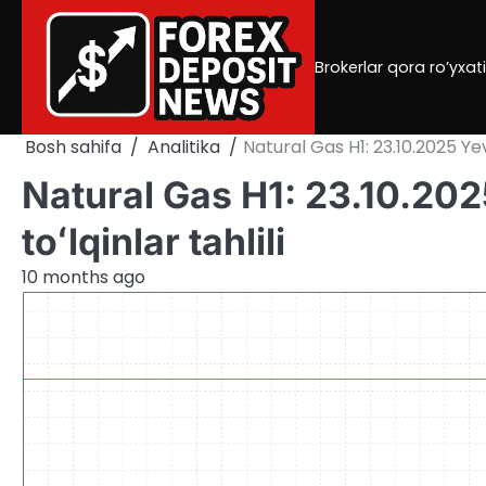
Skip
to
content
Brokerlar qora ro’yxati
Bosh sahifa
Analitika
Natural Gas H1: 23.10.2025 Yev
Natural Gas H1: 23.10.20
toʻlqinlar tahlili
10 months ago