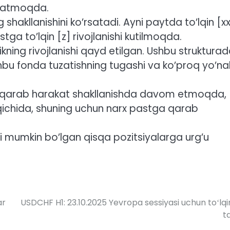
’rsatmoqda.
 shakllanishini ko’rsatadi. Ayni paytda to’lqin [x
ga to’lqin [z] rivojlanishi kutilmoqda.
chlikning rivojlanishi qayd etilgan. Ushbu struktura
hbu fonda tuzatishning tugashi va ko’proq yo’nali
ga qarab harakat shakllanishda davom etmoqda,
ichida, shuning uchun narx pastga qarab
shi mumkin bo’lgan qisqa pozitsiyalarga urg’u
ar
USDCHF H1: 23.10.2025 Yevropa sessiyasi uchun toʻlqi
ta