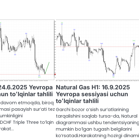
24.6.2025 Yevropa
Natural Gas H1: 16.9.2025
n toʻlqinlar tahlili
Yevropa sessiyasi uchun
toʻlqinlar tahlili
 davom etmoqda, biroq
si pasayish sur’ati tez
Garchi bozor o’sish sur’atlarining
mkinligini
tarqalishini saqlab tursa-da, Natural
CHF Triple Three to’lqin
diagrammasi ushbu tendentsiyanin
arakat…
mumkin bo’lgan tugash belgilarini
ko’rsatadi.Harakatning hozirgi dinami