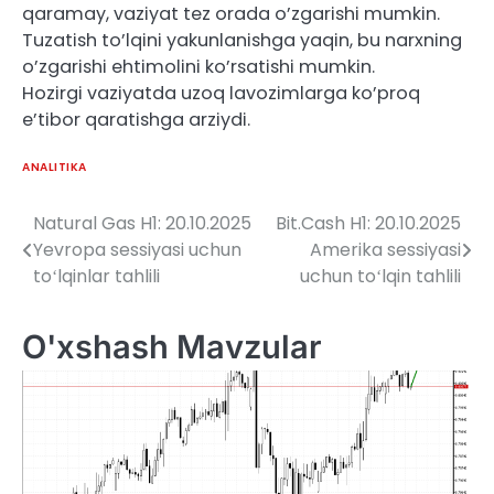
qaramay, vaziyat tez orada o’zgarishi mumkin.
Tuzatish to’lqini yakunlanishga yaqin, bu narxning
o’zgarishi ehtimolini ko’rsatishi mumkin.
Hozirgi vaziyatda uzoq lavozimlarga ko’proq
e’tibor qaratishga arziydi.
ANALITIKA
Natural Gas H1: 20.10.2025
Bit.Cash H1: 20.10.2025
Post
Yevropa sessiyasi uchun
Amerika sessiyasi
menyusi
toʻlqinlar tahlili
uchun toʻlqin tahlili
O'xshash Mavzular