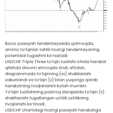
Bozor pasayish tendentsiyasida qolmoqda,
ammo to’lqinlar tahlili hozirgi tendentsiyaning
potentsial tugashini ko’rsatadi.
USDCHF Triple Three to’lqin tuzilishi ichida harakat
qilishda davom etmoqda. Endi, aftidan,
diagrammada to’lqinning [xx] shakllanishi
yakunlandi va to’lqin [z] bilan yuqoriga qarab
harakatning rivojlanishini kutish mumkin.
To’lqin tuzilishining pastroq darajasida to’lqin (z)
shakllanishi tugallangan uchlik uchlikning
rivojlanishi ko’rinadi.
USDCHF chartidagi hozirgi pasayish harakatiga