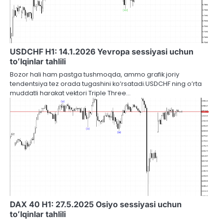
USDCHF H1: 14.1.2026 Yevropa sessiyasi uchun
toʻlqinlar tahlili
Bozor hali ham pastga tushmoqda, ammo grafik joriy
tendentsiya tez orada tugashini ko’rsatadi.USDCHF ning o’rta
muddatli harakat vektori Triple Three…
DAX 40 H1: 27.5.2025 Osiyo sessiyasi uchun
toʻlqinlar tahlili