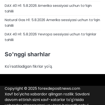
DAX 40 H1: 5.8.2026 Amerika sessiyasi uchun toʻlqin
tahlili
Natural Gas H1: 5.8.2026 Amerika sessiyasi uchun toʻlqin
tahlili
DAX 40 H1: 5.8.2026 Yevropa sessiyasi uchun toʻlqinlar
tahlili
So'nggi sharhlar
Ko'rsatiladigan fikrlar yo'q.
4RunnerForex
4XP
admiralmarkets.com
alpari.com
Analitika
avatrade.com
Brokerlar
deriv.com
etoro.com
exness.com
fbs.com
finam.ru
Forex
forextime.com
fpmarkets.com
FTX
fxpro.com
FxPulp
hfeu.com
home.saxo
icmarkets.com
ig.com
interactivebrokers.com
Investizo
Kontaktlar
londontradingindex.com
naga.com
nordfx.com
pepperstone.com
roboforex.com
Rodeler
SkyFx
tickmill.com
TriumphFX
weltrade.com
wongaafx.com
xm.com
qora
broker
Copyright © 2025 forexdepositnews.com
ro’yxati
reytingi
Xavf bo'yicha xabardor qilingan rozilik: Savdoni
davom ettirish sizni xavf-xatarlar to'g'risida