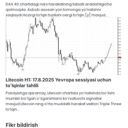
DAX 40 chartidagi narx harakatining tabiati aralashligicha
qolmoqda. Asbob asosan yon tomonga yo’nalishni
saqlaydi.Hozirgi to’lqin tuzilishi oxirgi to’lqin [y] mavjud…
Litecoin H1: 17.8.2025 Yevropa sessiyasi uchun
toʻlqinlar tahlili
Pasayishga qaramay, Litecoin chartida yoʻnalishda boʻlishi
mumkin boʻlgan oʻzgarishlarni koʻrsatuvchi signallar
mavjud.Litecoin ning o’rta muddatli harakat vektori Triple Three
to’lqin…
Fikr bildirish