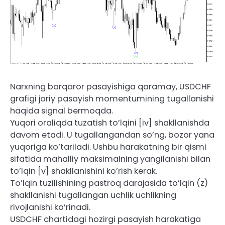
Narxning barqaror pasayishiga qaramay, USDCHF
grafigi joriy pasayish momentumining tugallanishi
haqida signal bermoqda.
Yuqori oraliqda tuzatish to’lqini [iv] shakllanishda
davom etadi. U tugallangandan so’ng, bozor yana
yuqoriga ko’tariladi. Ushbu harakatning bir qismi
sifatida mahalliy maksimalning yangilanishi bilan
to’lqin [v] shakllanishini ko’rish kerak.
To’lqin tuzilishining pastroq darajasida to’lqin (z)
shakllanishi tugallangan uchlik uchlikning
rivojlanishi ko’rinadi.
USDCHF chartidagi hozirgi pasayish harakatiga