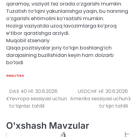
qaramay, vaziyat tez orada o’zgarishi mumkin.
Tuzatish to’lqini yakunlanishga yaqin, bu narxning
o’zgarishi ehtimolini ko’rsatishi mumkin.
Hozirgi vaziyatda uzoq lavozimlarga ko’proq
e’tibor qaratishga arziydi.
Muqobil stsenariy
Qisqa pozitsiyalar joriy to’lqin boshlang’ich
darajasining buzilishidan keyin ham dolzarb
bo’ladi
ANALITIKA
DAX 40 H1: 30.6.2026
USDCHF H1: 30.6.2026
Post
Yevropa sessiyasi uchun
Amerika sessiyasi uchun
menyusi
toʻlqinlar tahlili
toʻlqin tahlili
O'xshash Mavzular