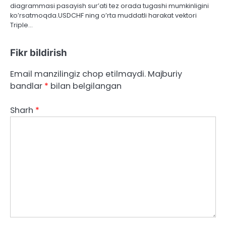
diagrammasi pasayish sur’ati tez orada tugashi mumkinligini
ko’rsatmoqda.USDCHF ning o’rta muddatli harakat vektori
Triple…
Fikr bildirish
Email manzilingiz chop etilmaydi.
Majburiy
bandlar
*
bilan belgilangan
Sharh
*