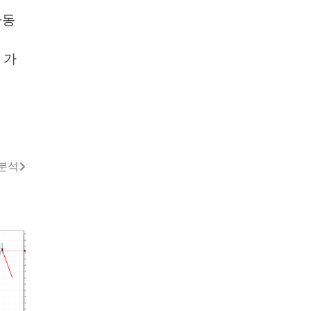
파동
 가
 분석