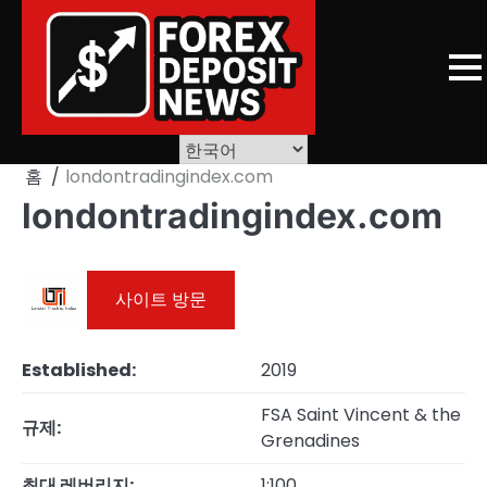
Skip
to
content
홈
londontradingindex.com
londontradingindex.com
사이트 방문
Established:
2019
FSA Saint Vincent & the
규제:
Grenadines
최대 레버리지:
1:100