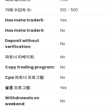
거래 수단의 수:
100 - 500
Has meta trader5:
Yes
Has meta trader4:
No
Deposit without
No
verification:
파트너 리베이트:
No
Copy trading program:
No
Cpa 파트너 프로그램:
No
볼륨 프로그램:
Yes
Withdrawals on
No
weekend: