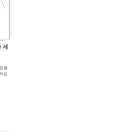
아 세
조짐을
 하강