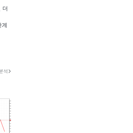
 더
단계
 분석