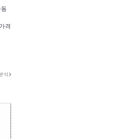
파동
 가격
 분석