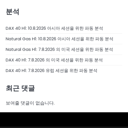
분석
DAX 40 H1: 10.8.2026 아시아 세션을 위한 파동 분석
Natural Gas H1: 10.8.2026 아시아 세션을 위한 파동 분석
Natural Gas H1: 7.8.2026 의 미국 세션을 위한 파동 분석
DAX 40 H1: 7.8.2026 의 미국 세션을 위한 파동 분석
DAX 40 H1: 7.8.2026 유럽 세션을 위한 파동 분석
최근 댓글
보여줄 댓글이 없습니다.
4RunnerForex
4XP
admiralmarkets.com
alpari.com
avatrade.com
deriv.com
etoro.com
exness.com
fbs.com
finam.ru
forextime.com
fpmarkets.com
FTX
fxpro.com
FxPulp
hfeu.com
home.saxo
icmarkets.com
ig.com
interactivebrokers.com
Investizo
londontradingindex.com
naga.com
nordfx.com
pepperstone.com
roboforex.com
Rodeler
SkyFx
tickmill.com
TriumphFX
weltrade.com
wongaafx.com
xm.com
분
브
연
외
석
로
락
환