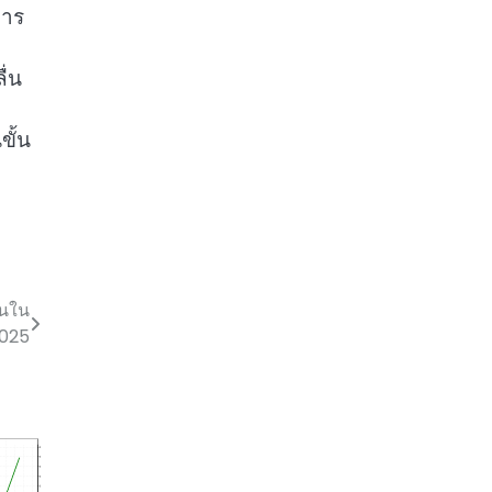
การ
ื่น
ขั้น
ันใน
.2025