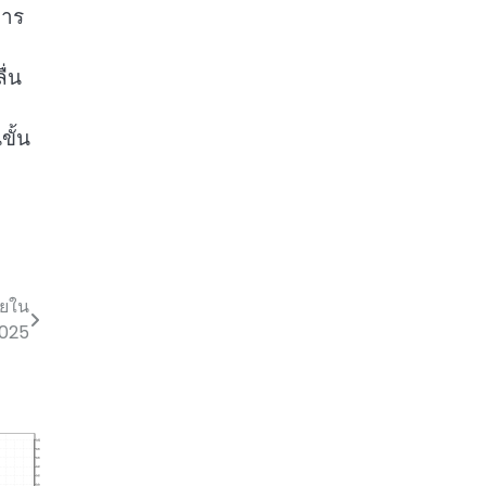
การ
ื่น
ขั้น
ียใน
.2025