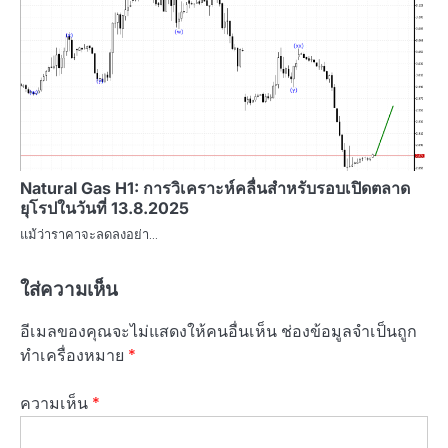
Natural Gas H1: การวิเคราะห์คลื่นสำหรับรอบเปิดตลาด
ยุโรปในวันที่ 13.8.2025
แม้ว่าราคาจะลดลงอย่า…
ใส่ความเห็น
อีเมลของคุณจะไม่แสดงให้คนอื่นเห็น
ช่องข้อมูลจำเป็นถูก
ทำเครื่องหมาย
*
ความเห็น
*