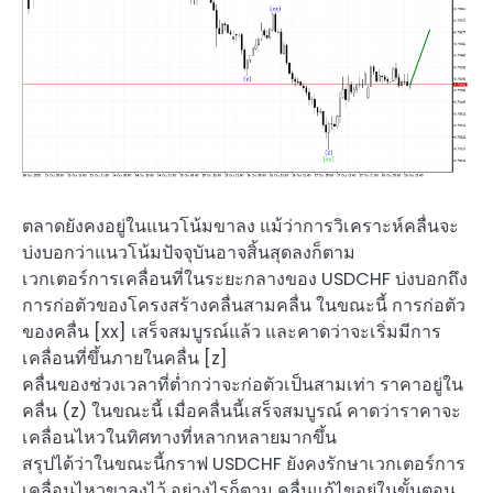
ตลาดยังคงอยู่ในแนวโน้มขาลง แม้ว่าการวิเคราะห์คลื่นจะ
บ่งบอกว่าแนวโน้มปัจจุบันอาจสิ้นสุดลงก็ตาม
เวกเตอร์การเคลื่อนที่ในระยะกลางของ USDCHF บ่งบอกถึง
การก่อตัวของโครงสร้างคลื่นสามคลื่น ในขณะนี้ การก่อตัว
ของคลื่น [xx] เสร็จสมบูรณ์แล้ว และคาดว่าจะเริ่มมีการ
เคลื่อนที่ขึ้นภายในคลื่น [z]
คลื่นของช่วงเวลาที่ต่ำกว่าจะก่อตัวเป็นสามเท่า ราคาอยู่ใน
คลื่น (z) ในขณะนี้ เมื่อคลื่นนี้เสร็จสมบูรณ์ คาดว่าราคาจะ
เคลื่อนไหวในทิศทางที่หลากหลายมากขึ้น
สรุปได้ว่าในขณะนี้กราฟ USDCHF ยังคงรักษาเวกเตอร์การ
เคลื่อนไหวขาลงไว้ อย่างไรก็ตาม คลื่นแก้ไขอยู่ในขั้นตอน