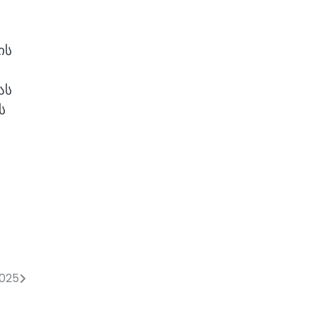
ის
ას
ს
2025