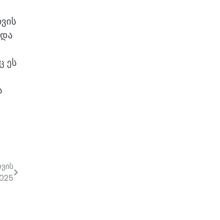
თვის
ნდა
ც ეს
ა
თვის
2025