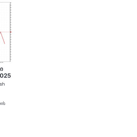
ზი
2025
ash
ოის