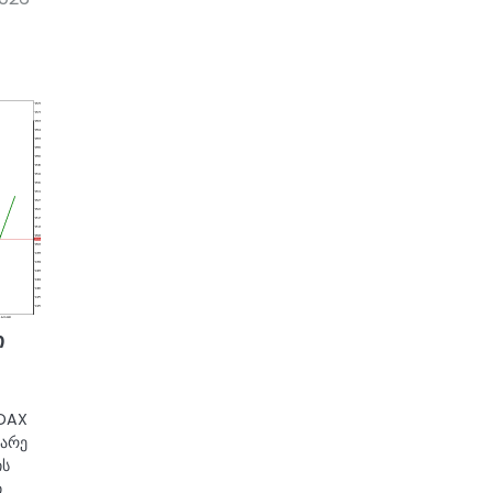
ი
 DAX
ნარე
ის
ი