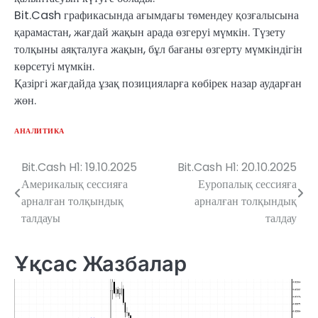
Bit.Cash графикасында ағымдағы төмендеу қозғалысына
қарамастан, жағдай жақын арада өзгеруі мүмкін. Түзету
толқыны аяқталуға жақын, бұл бағаны өзгерту мүмкіндігін
көрсетуі мүмкін.
Қазіргі жағдайда ұзақ позицияларға көбірек назар аударған
жөн.
АНАЛИТИКА
Bit.Cash H1: 19.10.2025
Bit.Cash H1: 20.10.2025
Навигация
Америкалық сессияға
Еуропалық сессияға
по
арналған толқындық
арналған толқындық
талдауы
талдау
записям
Ұқсас Жазбалар