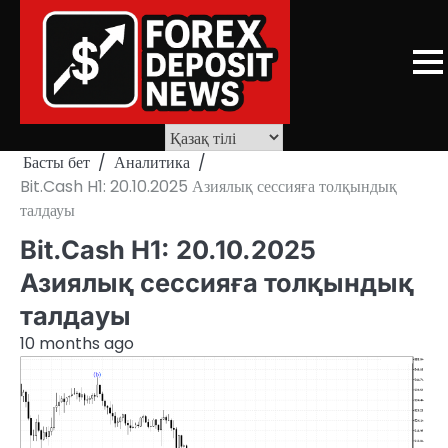
Skip
to
content
Басты бет
Аналитика
Bit.Cash H1: 20.10.2025 Азиялық сессияға толқындық
талдауы
Bit.Cash H1: 20.10.2025
Азиялық сессияға толқындық
талдауы
10 months ago