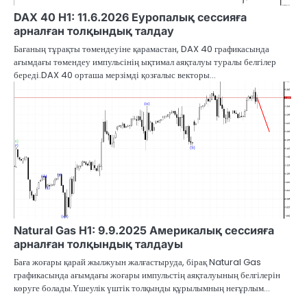
DAX 40 H1: 11.6.2026 Еуропалық сессияға
арналған толқындық талдау
Бағаның тұрақты төмендеуіне қарамастан, DAX 40 графикасында
ағымдағы төмендеу импульсінің ықтимал аяқталуы туралы белгілер
береді.DAX 40 орташа мерзімді қозғалыс векторы…
Natural Gas H1: 9.9.2025 Америкалық сессияға
арналған толқындық талдауы
Баға жоғары қарай жылжуын жалғастыруда, бірақ Natural Gas
графикасында ағымдағы жоғары импульстің аяқталуының белгілерін
көруге болады.Үшеулік үштік толқынды құрылымның неғұрлым…