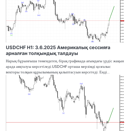
USDCHF H1: 3.6.2025 Америкалық сессияға
арналған толқындық талдауы
Нарық бұрынғыша төмендеген, бірақ графикада ағымдағы үрдіс жақын
арада аяқталуы көрсетіледі.USDCHF орташа мерзімді қозғалыс
векторы толқын құрылымының қалыптасуын көрсетеді. Енді…