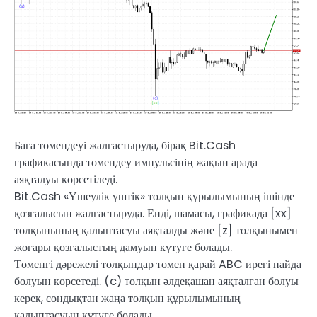
Баға төмендеуі жалғастыруда, бірақ Bit.Cash
графикасында төмендеу импульсінің жақын арада
аяқталуы көрсетіледі.
Bit.Cash «Үшеулік үштік» толқын құрылымының ішінде
қозғалысын жалғастыруда. Енді, шамасы, графикада [xx]
толқынының қалыптасуы аяқталды және [z] толқынымен
жоғары қозғалыстың дамуын күтуге болады.
Төменгі дәрежелі толқындар төмен қарай ABC ирегі пайда
болуын көрсетеді. (c) толқын әлдеқашан аяқталған болуы
керек, сондықтан жаңа толқын құрылымының
қалыптасуын күтуге болады.