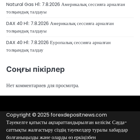
Natural Gas H1: 7.8.2026 Америкалық сессияға арналған
толқындық талдауы
DAX 40 H1: 7.8.2026 Америкалық сессияға арналған
толқындық талдауы
DAX 40 H1: 7.8.2026 Еуропалық сессияға арналған
толқындық талдау
Соңғы пікірлер
Нет комментариев для просмотра.
4RunnerForex
4XP
admiralmarkets.com
alpari.com
avatrade.com
deriv.com
etoro.com
exness.com
fbs.com
finam.ru
Forex
forextime.com
fpmarkets.com
FTX
fxpro.com
FxPulp
hfeu.com
home.saxo
icmarkets.com
ig.com
interactivebrokers.com
Investizo
londontradingindex.com
naga.com
nordfx.com
pepperstone.com
roboforex.com
Rodeler
SkyFx
tickmill.com
TriumphFX
weltrade.com
wongaafx.com
xm.com
Аналитика
Брокерлердің
Контактілер
брокерінің
қара
Copyright © 2025 forexdepositnews.com
рейтингі
тізімі
Тәуекелге қатысты ақпараттандырылған келісім: Сауда-
саттықты жалғастыру сіздің тәуекелдер туралы хабардар
болғаныңызды және оларды өз еркіңізбен