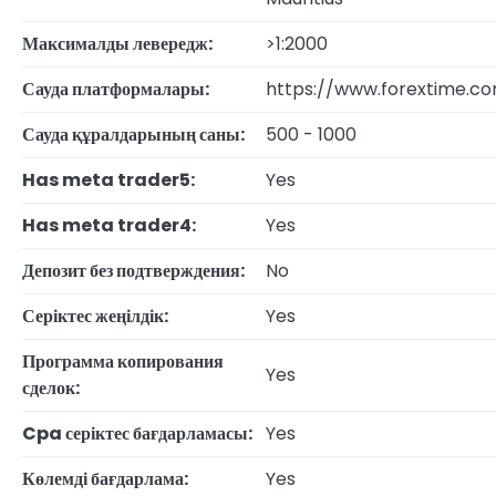
Максималды левередж:
>1:2000
Сауда платформалары:
https://www.forextime.c
Сауда құралдарының саны:
500 - 1000
Has meta trader5:
Yes
Has meta trader4:
Yes
Депозит без подтверждения:
No
Серіктес жеңілдік:
Yes
Программа копирования
Yes
сделок:
Cpa серіктес бағдарламасы:
Yes
Көлемді бағдарлама:
Yes