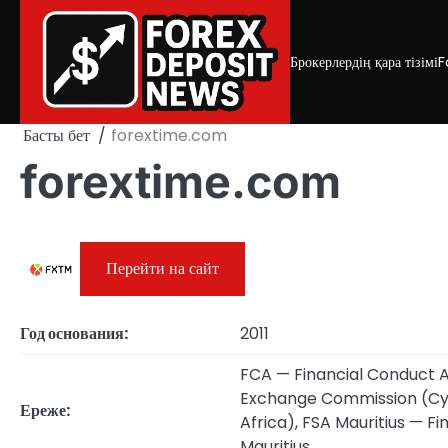
Skip
to
content
Брокерлердің қара тізімі
F
Басты бет
forextime.com
forextime.com
Перейти на сайт
Год основания:
2011
FCA — Financial Conduct A
Exchange Commission (Cyp
Ереже:
Africa), FSA Mauritius — F
Mauritius