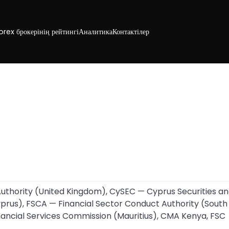
orex брокерінің рейтингі
Аналитика
Контактілер
uthority (United Kingdom), CySEC — Cyprus Securities a
rus), FSCA — Financial Sector Conduct Authority (South
inancial Services Commission (Mauritius), CMA Kenya, FSC