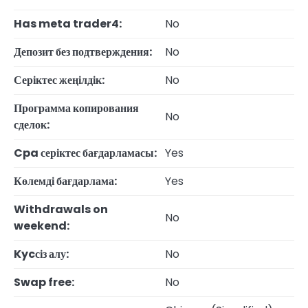
Has meta trader4:
No
Депозит без подтверждения:
No
Серіктес жеңілдік:
No
Программа копирования
No
сделок:
Cpa серіктес бағдарламасы:
Yes
Көлемді бағдарлама:
Yes
Withdrawals on
No
weekend:
Kycсіз алу:
No
Swap free:
No