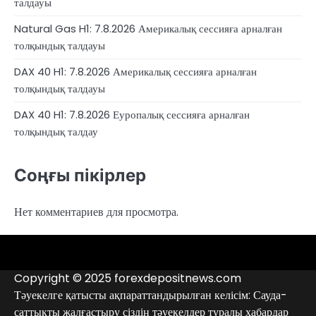
талдауы
Natural Gas H1: 7.8.2026 Америкалық сессияға арналған
толқындық талдауы
DAX 40 H1: 7.8.2026 Америкалық сессияға арналған
толқындық талдауы
DAX 40 H1: 7.8.2026 Еуропалық сессияға арналған
толқындық талдау
Соңғы пікірлер
Нет комментариев для просмотра.
4RunnerForex
4XP
admiralmarkets.com
alpari.com
avatrade.com
deriv.com
etoro.com
exness.com
fbs.com
finam.ru
Forex
forextime.com
fpmarkets.com
FTX
fxpro.com
FxPulp
hfeu.com
home.saxo
icmarkets.com
ig.com
interactivebrokers.com
Investizo
londontradingindex.com
naga.com
nordfx.com
pepperstone.com
roboforex.com
Rodeler
SkyFx
tickmill.com
TriumphFX
weltrade.com
wongaafx.com
xm.com
Аналитика
Брокерлердің
Контактілер
брокерінің
қара
Copyright © 2025 forexdepositnews.com
рейтингі
тізімі
Тәуекелге қатысты ақпараттандырылған келісім: Сауда-
саттықты жалғастыру сіздің тәуекелдер туралы хабардар