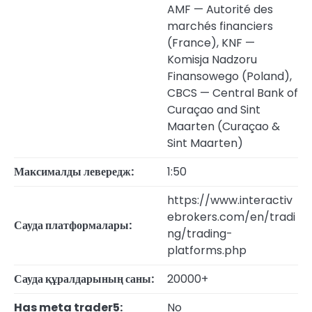
AMF — Autorité des
marchés financiers
(France), KNF —
Komisja Nadzoru
Finansowego (Poland),
CBCS — Central Bank of
Curaçao and Sint
Maarten (Curaçao &
Sint Maarten)
Максималды левередж:
1:50
https://www.interactiv
ebrokers.com/en/tradi
Сауда платформалары:
ng/trading-
platforms.php
Сауда құралдарының саны:
20000+
Has meta trader5:
No