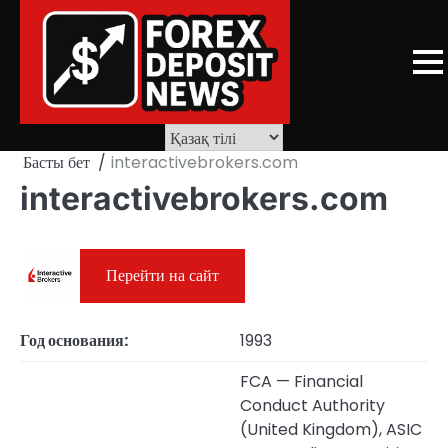
Skip
to
content
Басты бет
interactivebrokers.com
interactivebrokers.com
Перейти на сайт
Год основания:
1993
FCA — Financial
Conduct Authority
(United Kingdom), ASIC