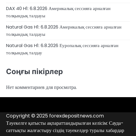
DAX 40 H1: 6.8.2026 Америкалық сессияға арналған
толқындық талдауы
Natural Gas H1: 6.8.2026 Америкалық сессияға арналған
толқындық талдауы
Natural Gas H1: 6.8.2026 Еуропалық сессияға арналған
толқындық талдау
Соңғы пікірлер
Нет комментариев для просмотра.
4RunnerForex
4XP
admiralmarkets.com
alpari.com
avatrade.com
deriv.com
etoro.com
exness.com
fbs.com
finam.ru
Forex
forextime.com
fpmarkets.com
FTX
fxpro.com
FxPulp
hfeu.com
home.saxo
icmarkets.com
ig.com
interactivebrokers.com
Investizo
londontradingindex.com
naga.com
nordfx.com
pepperstone.com
roboforex.com
Rodeler
SkyFx
tickmill.com
TriumphFX
weltrade.com
wongaafx.com
xm.com
Аналитика
Брокерлердің
Контактілер
брокерінің
қара
Copyright © 2025 forexdepositnews.com
рейтингі
тізімі
Тәуекелге қатысты ақпараттандырылған келісім: Сауда-
саттықты жалғастыру сіздің тәуекелдер туралы хабардар