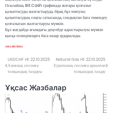
Осылайша, Bit.Cash графикада жоғары қозғалыс
қалыптасуды жалғастыруда, бірақ бұл импульс
қалыптасудың соңғы сатысында, сондықтан баға төмендеу
қозғалысын жалғастыруы мүмкін.
Бұл жағдайда ағымдағы деңгейде қарастырылуы мүмкін
қысқа позицияларға баса назар аударылады.
АНАЛИТИКА
USDCHF H1: 22.10.2025
Natural Gas H1: 22.10.2025
Навигация
Азиялық сессияға
Еуропалық сессияға арналған
по
толқындық талдауы
толқындық талдау
записям
Ұқсас Жазбалар