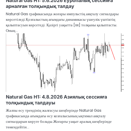
Natural Gas H1: 5.6.2026 Еуропалық сессияға
арналған толқындық талдау
Natural Gas графикасында жоғары импульстің аяқталу сигналдары
көрсетіледі.Қозғалыстың ағымдағы динамикасы үшеулік үштіктің
қалыптасуын көрсетеді. Қазіргі уақытта [xx] толқыны қалыптасты.
Оның…
Natural Gas H1: 4.8.2026 Азиялық сессияға
толқындық талдауы
Жалпы өсу трендінің жалғасуы шеңберінде Natural Gas
графикасында ағымдағы өсу козғалысының ықтимал аяқталу
сигналдарын көруге болады.Жоғарғы уақыт аралық шеңберінде
төмендейтін…