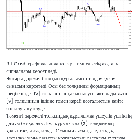
Bit.Cash графикасында жоғары импульстің аяқталу
сигналдары көрсетіледі.
Жоғары дәрежелі толқын құрылымын талдау құлау
сынасын көрсетеді. Осы бес толқынды формацияның
шеңберінде [iv] толқынның қалыптасуы аяқталады және
[v] толқынның ішінде төмен қарай қозғалыстың қайта
басталуы күтілуде.
Төменгі дәрежелі толқындық құрылымда үшеулік үштіктің
дамуы байқалады. Бұл құрылымда (z) толқынның
қалыптасуы аяқталуда. Осының аясында түзетудің
аяқталуы және бағытты қозғалыстың басталуы күтілуде.