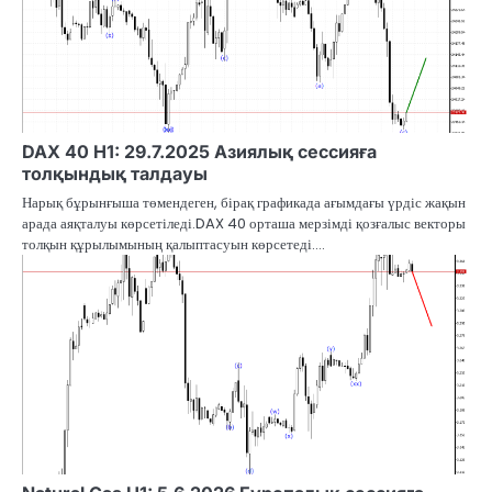
DAX 40 H1: 29.7.2025 Азиялық сессияға
толқындық талдауы
Нарық бұрынғыша төмендеген, бірақ графикада ағымдағы үрдіс жақын
арада аяқталуы көрсетіледі.DAX 40 орташа мерзімді қозғалыс векторы
толқын құрылымының қалыптасуын көрсетеді.…