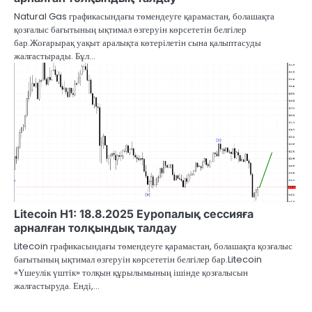
Natural Gas графикасындағы төмендеуге қарамастан, болашақта
қозғалыс бағытының ықтимал өзгеруін көрсететін белгілер
бар.Жоғарырақ уақыт аралықта көтерілетін сына қалыптасуды
жалғастырады. Бұл…
Litecoin H1: 18.8.2025 Еуропалық сессияға
арналған толқындық талдау
Litecoin графикасындағы төмендеуге қарамастан, болашақта қозғалыс
бағытының ықтимал өзгеруін көрсететін белгілер бар.Litecoin
«Үшеулік үштік» толқын құрылымының ішінде қозғалысын
жалғастыруда. Енді,…