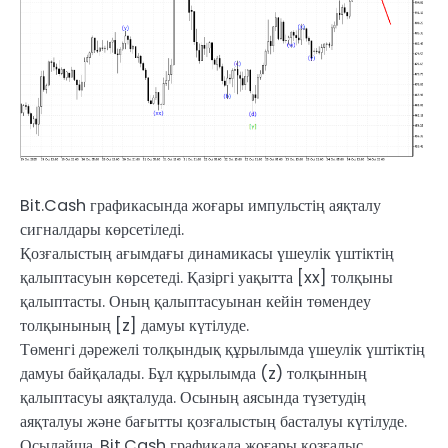
Bit.Cash графикасында жоғары импульстің аяқталу
сигналдары көрсетіледі.
Қозғалыстың ағымдағы динамикасы үшеулік үштіктің
қалыптасуын көрсетеді. Қазіргі уақытта [xx] толқыны
қалыптасты. Оның қалыптасуынан кейін төмендеу
толқынының [z] дамуы күтілуде.
Төменгі дәрежелі толқындық құрылымда үшеулік үштіктің
дамуы байқалады. Бұл құрылымда (z) толқынның
қалыптасуы аяқталуда. Осының аясында түзетудің
аяқталуы және бағытты қозғалыстың басталуы күтілуде.
Осылайша, Bit.Cash графикада жоғары қозғалыс