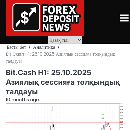
Skip
to
content
Басты бет
Аналитика
Bit.Cash H1: 25.10.2025 Азиялық сессияға толқындық
талдауы
Bit.Cash H1: 25.10.2025
Азиялық сессияға толқындық
талдауы
10 months ago