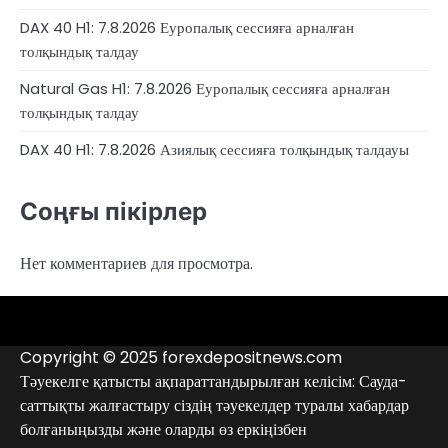
DAX 40 H1: 7.8.2026 Еуропалық сессияға арналған
толқындық талдау
Natural Gas H1: 7.8.2026 Еуропалық сессияға арналған
толқындық талдау
DAX 40 H1: 7.8.2026 Азиялық сессияға толқындық талдауы
Соңғы пікірлер
Нет комментариев для просмотра.
4RunnerForex
4XP
admiralmarkets.com
alpari.com
avatrade.com
deriv.com
etoro.com
exness.com
fbs.com
finam.ru
Forex
forextime.com
fpmarkets.com
FTX
fxpro.com
FxPulp
hfeu.com
home.saxo
icmarkets.com
ig.com
interactivebrokers.com
Investizo
londontradingindex.com
naga.com
nordfx.com
pepperstone.com
roboforex.com
Rodeler
SkyFx
tickmill.com
TriumphFX
weltrade.com
wongaafx.com
xm.com
Аналитика
Брокерлердің
Контактілер
брокерінің
қара
Copyright © 2025 forexdepositnews.com
рейтингі
тізімі
Тәуекелге қатысты ақпараттандырылған келісім: Сауда-
саттықты жалғастыру сіздің тәуекелдер туралы хабардар
болғаныңызды және оларды өз еркіңізбен