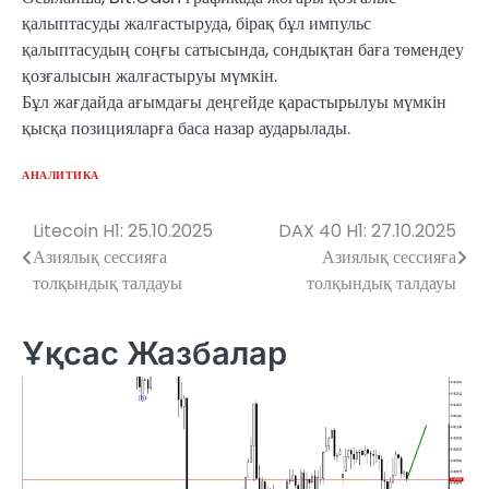
қалыптасуды жалғастыруда, бірақ бұл импульс
қалыптасудың соңғы сатысында, сондықтан баға төмендеу
қозғалысын жалғастыруы мүмкін.
Бұл жағдайда ағымдағы деңгейде қарастырылуы мүмкін
қысқа позицияларға баса назар аударылады.
АНАЛИТИКА
Litecoin H1: 25.10.2025
DAX 40 H1: 27.10.2025
Навигация
Азиялық сессияға
Азиялық сессияға
по
толқындық талдауы
толқындық талдауы
записям
Ұқсас Жазбалар