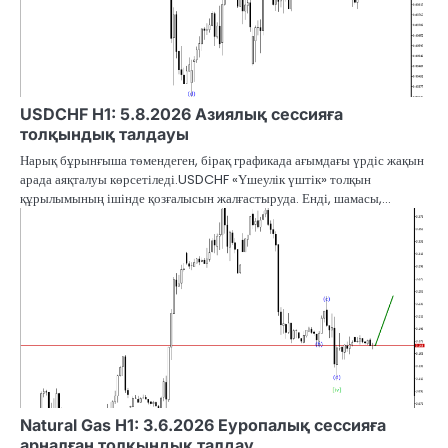
USDCHF H1: 5.8.2026 Азиялық сессияға
толқындық талдауы
Нарық бұрынғыша төмендеген, бірақ графикада ағымдағы үрдіс жақын
арада аяқталуы көрсетіледі.USDCHF «Үшеулік үштік» толқын
құрылымының ішінде қозғалысын жалғастыруда. Енді, шамасы,…
Natural Gas H1: 3.6.2026 Еуропалық сессияға
арналған толқындық талдау