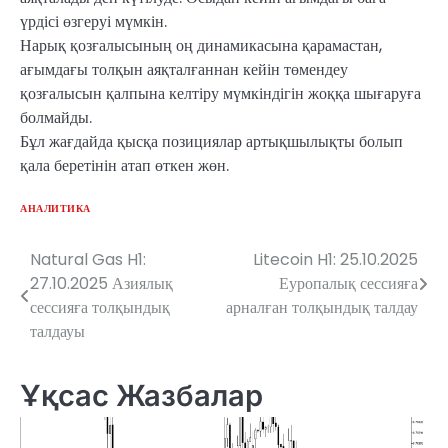
үрдісі өзгеруі мүмкін.
Нарық қозғалысының оң динамикасына қарамастан,
ағымдағы толқын аяқталғаннан кейін төмендеу
қозғалысын қалпына келтіру мүмкіндігін жоққа шығаруға
болмайды.
Бұл жағдайда қысқа позициялар артықшылықты болып
қала беретінін атап өткен жөн.
АНАЛИТИКА
Natural Gas H1:
Litecoin H1: 25.10.2025
Навигация
27.10.2025 Азиялық
Еуропалық сессияға
по
сессияға толқындық
арналған толқындық талдау
талдауы
записям
Ұқсас Жазбалар