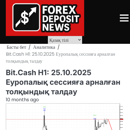
Skip
to
content
Басты бет
Аналитика
Bit.Cash H1: 25.10.2025 Еуропалық сессияға арналған
толқындық талдау
Bit.Cash H1: 25.10.2025
Еуропалық сессияға арналған
толқындық талдау
10 months ago