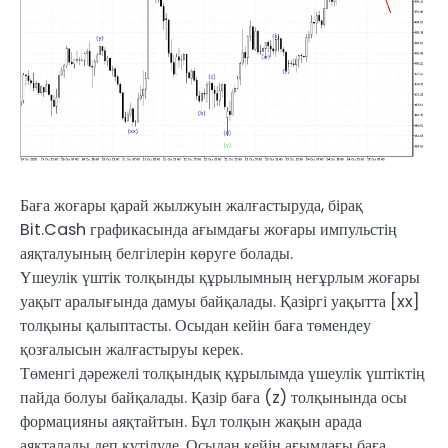
Баға жоғары қарай жылжуын жалғастыруда, бірақ
Bit.Cash графикасында ағымдағы жоғары импульстің
аяқталуының белгілерін көруге болады.
Үшеулік үштік толқынды құрылымның неғұрлым жоғары
уақыт аралығында дамуы байқалады. Қазіргі уақытта [xx]
толқыны қалыптасты. Осыдан кейін баға төмендеу
қозғалысын жалғастыруы керек.
Төменгі дәрежелі толқындық құрылымда үшеулік үштіктің
пайда болуы байқалады. Қазір баға (z) толқынында осы
формацияны аяқтайтын. Бұл толқын жақын арада
аяқталады деп күтілуде. Осыдан кейін ағымдағы баға