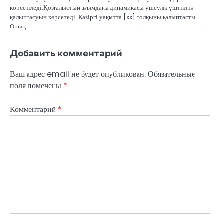
көрсетіледі.Қозғалыстың ағымдағы динамикасы үшеулік үштіктің
қалыптасуын көрсетеді. Қазіргі уақытта [xx] толқыны қалыптасты.
Оның…
Добавить комментарий
Ваш адрес email не будет опубликован.
Обязательные
поля помечены
*
Комментарий
*