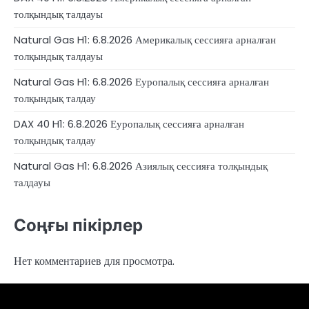
толқындық талдауы
Natural Gas H1: 6.8.2026 Америкалық сессияға арналған
толқындық талдауы
Natural Gas H1: 6.8.2026 Еуропалық сессияға арналған
толқындық талдау
DAX 40 H1: 6.8.2026 Еуропалық сессияға арналған
толқындық талдау
Natural Gas H1: 6.8.2026 Азиялық сессияға толқындық
талдауы
Соңғы пікірлер
Нет комментариев для просмотра.
4RunnerForex
4XP
admiralmarkets.com
alpari.com
avatrade.com
deriv.com
etoro.com
exness.com
fbs.com
finam.ru
Forex
forextime.com
fpmarkets.com
FTX
fxpro.com
FxPulp
hfeu.com
home.saxo
icmarkets.com
ig.com
interactivebrokers.com
Investizo
londontradingindex.com
naga.com
nordfx.com
pepperstone.com
roboforex.com
Rodeler
SkyFx
tickmill.com
TriumphFX
weltrade.com
wongaafx.com
xm.com
Аналитика
Брокерлердің
Контактілер