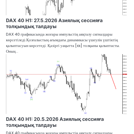
DAX 40 H1: 27.5.2026 Азиялық сессияға
толқындық талдауы
DAX 40 графикасында жоғары импульстің аяқталу сигналдары
көрсетіледі.Қозғалыстың ағымдағы динамикасы үшеулік үштіктің
қалыптасуын көрсетеді. Қазіргі уақытта [xx] толқыны қалыптасты.
Оның…
DAX 40 H1: 20.5.2026 Азиялық сессияға
толқындық талдауы
DAX 40 графикасында жоғары импульстің аяқталу сигналдары