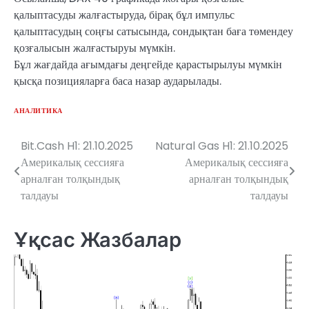
қалыптасуды жалғастыруда, бірақ бұл импульс
қалыптасудың соңғы сатысында, сондықтан баға төмендеу
қозғалысын жалғастыруы мүмкін.
Бұл жағдайда ағымдағы деңгейде қарастырылуы мүмкін
қысқа позицияларға баса назар аударылады.
АНАЛИТИКА
Bit.Cash H1: 21.10.2025
Natural Gas H1: 21.10.2025
Навигация
Америкалық сессияға
Америкалық сессияға
по
арналған толқындық
арналған толқындық
талдауы
талдауы
записям
Ұқсас Жазбалар