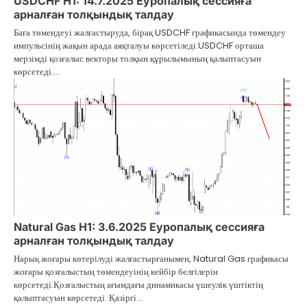
USDCHF H1: 14.7.2025 Еуропалық сессияға
арналған толқындық талдау
Баға төмендеуі жалғастыруда, бірақ USDCHF графикасында төмендеу
импульсінің жақын арада аяқталуы көрсетіледі.USDCHF орташа
мерзімді қозғалыс векторы толқын құрылымының қалыптасуын
көрсетеді.…
Natural Gas H1: 3.6.2025 Еуропалық сессияға
арналған толқындық талдау
Нарық жоғары көтерілуді жалғастырғанымен, Natural Gas графикасы
жоғары қозғалыстың төмендеуінің кейбір белгілерін
көрсетеді.Қозғалыстың ағымдағы динамикасы үшеулік үштіктің
қалыптасуын көрсетеді. Қазіргі…