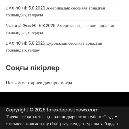
DAX 40 H1: 5.8.2026 Америкалық сессияға арналған
толқындық талдауы
Natural Gas H1: 5.8.2026 Америкалық сессияға арналған
толқындық талдауы
DAX 40 H1: 5.8.2026 Еуропалық сессияға арналған
толқындық талдау
Соңғы пікірлер
Нет комментариев для просмотра.
4RunnerForex
4XP
admiralmarkets.com
alpari.com
avatrade.com
deriv.com
etoro.com
exness.com
fbs.com
finam.ru
Forex
forextime.com
fpmarkets.com
FTX
fxpro.com
FxPulp
hfeu.com
home.saxo
icmarkets.com
ig.com
interactivebrokers.com
Investizo
londontradingindex.com
naga.com
nordfx.com
pepperstone.com
roboforex.com
Rodeler
SkyFx
tickmill.com
TriumphFX
weltrade.com
wongaafx.com
xm.com
Аналитика
Брокерлердің
Контактілер
брокерінің
қара
Copyright © 2025 forexdepositnews.com
рейтингі
тізімі
Тәуекелге қатысты ақпараттандырылған келісім: Сауда-
саттықты жалғастыру сіздің тәуекелдер туралы хабардар