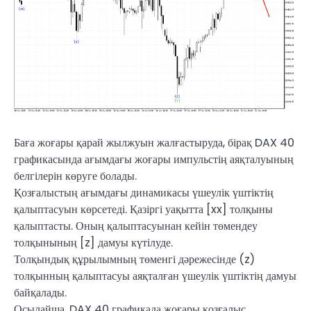
Баға жоғары қарай жылжуын жалғастыруда, бірақ DAX 40
графикасында ағымдағы жоғары импульстің аяқталуының
белгілерін көруге болады.
Қозғалыстың ағымдағы динамикасы үшеулік үштіктің
қалыптасуын көрсетеді. Қазіргі уақытта [xx] толқыны
қалыптасты. Оның қалыптасуынан кейін төмендеу
толқынының [z] дамуы күтілуде.
Толқындық құрылымның төменгі дәрежесінде (z)
толқынның қалыптасуы аяқталған үшеулік үштіктің дамуы
байқалады.
Осылайша, DAX 40 графикада жоғары қозғалыс