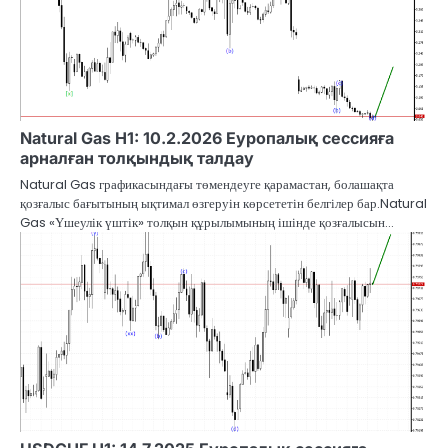
Natural Gas H1: 10.2.2026 Еуропалық сессияға
арналған толқындық талдау
Natural Gas графикасындағы төмендеуге қарамастан, болашақта
қозғалыс бағытының ықтимал өзгеруін көрсететін белгілер бар.Natural
Gas «Үшеулік үштік» толқын құрылымының ішінде қозғалысын…