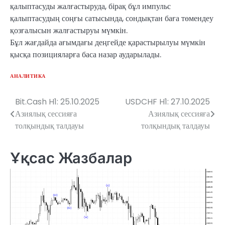
қалыптасуды жалғастыруда, бірақ бұл импульс
қалыптасудың соңғы сатысында, сондықтан баға төмендеу
қозғалысын жалғастыруы мүмкін.
Бұл жағдайда ағымдағы деңгейде қарастырылуы мүмкін
қысқа позицияларға баса назар аударылады.
АНАЛИТИКА
Bit.Cash H1: 25.10.2025
USDCHF H1: 27.10.2025
Навигация
Азиялық сессияға
Азиялық сессияға
по
толқындық талдауы
толқындық талдауы
записям
Ұқсас Жазбалар