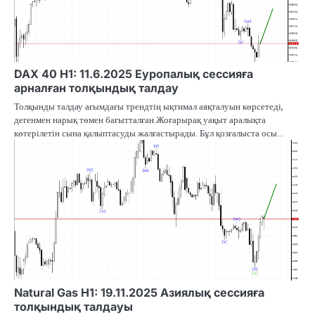
DAX 40 H1: 11.6.2025 Еуропалық сессияға
арналған толқындық талдау
Толқынды талдау ағымдағы трендтің ықтимал аяқталуын көрсетеді,
дегенмен нарық төмен бағытталған.Жоғарырақ уақыт аралықта
көтерілетін сына қалыптасуды жалғастырады. Бұл қозғалыста осы…
Natural Gas H1: 19.11.2025 Азиялық сессияға
толқындық талдауы