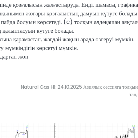
нде қозғалысын жалғастыруда. Енді, шамасы, графика
олқынымен жоғары қозғалыстың дамуын күтуге болады
 пайда болуын көрсетеді. (c) толқын әлдеқашан аяқтал
 қалыптасуын күтуге болады.
ына қарамастан, жағдай жақын арада өзгеруі мүмкін.
у мүмкіндігін көрсетуі мүмкін.
ударған жөн.
Natural Gas H1: 24.10.2025 Азиялық сессияға толқы
тал