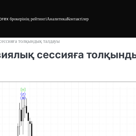
orex брокерінің рейтингі
Аналитика
Контактілер
 сессияға толқындық талдауы
 Азиялық сессияға толқынд