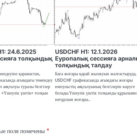
H1: 24.6.2025
USDCHF H1: 12.1.2026
ссияға толқындық
Еуропалық сессияға арнал
толқындық талдау
мендеуіне қарамастан,
Баға жоғары қарай жылжуын жалғастыруда,
касында ағымдағы төмендеу
USDCHF графикасында ағымдағы жоғары
л аяқталуы туралы белгілер
импульстің аяқталуының белгілерін көруге
 «Үшеулік үштік» толқын
болады.Үшеулік үштік толқынды құрылым
неғұрлым жоғары…
ые поля помечены
*