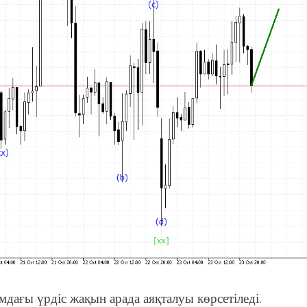
дағы үрдіс жақын арада аяқталуы көрсетіледі.