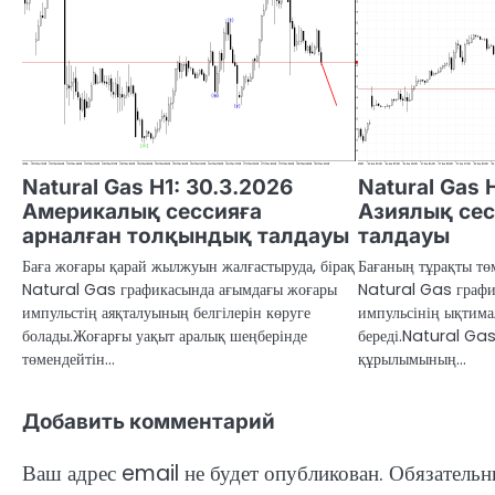
Natural Gas H1: 30.3.2026
Natural Gas 
Америкалық сессияға
Азиялық се
арналған толқындық талдауы
талдауы
Баға жоғары қарай жылжуын жалғастыруда, бірақ
Бағаның тұрақты тө
Natural Gas графикасында ағымдағы жоғары
Natural Gas графи
импульстің аяқталуының белгілерін көруге
импульсінің ықтима
болады.Жоғарғы уақыт аралық шеңберінде
береді.Natural Gas
төмендейтін…
құрылымының…
Добавить комментарий
Ваш адрес email не будет опубликован.
Обязательн