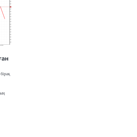
ған
 бірақ
ның