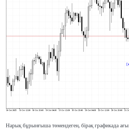
Нарық бұрынғыша төмендеген, бірақ графикада ағым