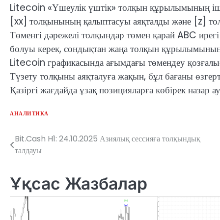
Litecoin «Үшеулік үштік» толқын құрылымының іші
[xx] толқынының қалыптасуы аяқталды және [z] т
Төменгі дәрежелі толқындар төмен қарай ABC ирегі
болуы керек, сондықтан жаңа толқын құрылымының
Litecoin графикасында ағымдағы төмендеу қозғалыс
Түзету толқыны аяқталуға жақын, бұл бағаны өзгерт
Қазіргі жағдайда ұзақ позицияларға көбірек назар а
АНАЛИТИКА
Bit.Cash H1: 24.10.2025 Азиялық сессияға толқындық
Навигация
талдауы
по
записям
Ұқсас Жазбалар