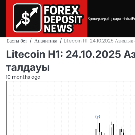
Skip
to
content
Брокерлердің қара тізімі
F
Басты бет
Аналитика
Litecoin H1: 24.10.2025 Азиялық
Litecoin H1: 24.10.2025
талдауы
10 months ago