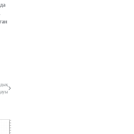
да
.
ған
ндық
дауы