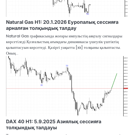
Natural Gas H1: 20.1.2026 Еуропалық сессияға
арналған толқындық талдау
Natural Gas графикасында жоғары импульстің аяқталу сигналдары
көрсетіледі.Қозғалыстың ағымдағы динамикасы үшеулік үштіктің
қалыптасуын көрсетеді. Қазіргі уақытта [xx] толқыны қалыптасты.
Оның…
DAX 40 H1: 5.9.2025 Азиялық сессияға
толқындық талдауы