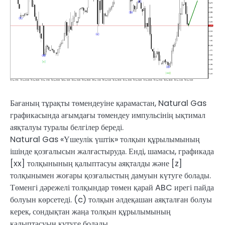
Бағаның тұрақты төмендеуіне қарамастан, Natural Gas
графикасында ағымдағы төмендеу импульсінің ықтимал
аяқталуы туралы белгілер береді.
Natural Gas «Үшеулік үштік» толқын құрылымының
ішінде қозғалысын жалғастыруда. Енді, шамасы, графикада
[xx] толқынының қалыптасуы аяқталды және [z]
толқынымен жоғары қозғалыстың дамуын күтуге болады.
Төменгі дәрежелі толқындар төмен қарай ABC ирегі пайда
болуын көрсетеді. (c) толқын әлдеқашан аяқталған болуы
керек, сондықтан жаңа толқын құрылымының
қалыптасуын күтуге болады.