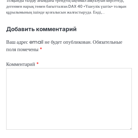
Толқынды талдау ағымдағы трендтің ықтимал аяқталуын көрсетеді,
дегенмен нарық төмен бағытталған.DAX 40 «Үшеулік үштік» толқын
құрылымының ішінде қозғалысын жалғастыруда. Енді,…
Добавить комментарий
Ваш адрес email не будет опубликован.
Обязательные
поля помечены
*
Комментарий
*