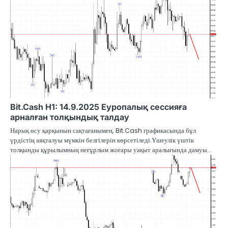
Bit.Cash H1: 14.9.2025 Еуропалық сессияға
арналған толқындық талдау
Нарық өсу қарқынын сақтағанымен, Bit.Cash графикасында бұл
үрдістің аяқталуы мүмкін белгілерін көрсетіледі.Үшеулік үштік
толқынды құрылымның неғұрлым жоғары уақыт аралығында дамуы…