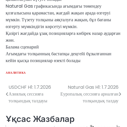
Natural Gas графикасында ағымдағы төмендеу
қозғалысына қарамастан, жағдай жақын арада өзгеруі
мүмкін. Түзету толқыны аяқталуға жақын, бұл бағаны
өзгерту мүмкіндігін көрсетуі мүмкін.
Қазіргі жағдайда ұзақ позицияларға көбірек назар аударған
жөн.
Балама сценарий
Ағымдағы толқынның бастапқы деңгейі бұзылғаннан
кейін қысқа позициялар өзекті болады
АНАЛИТИКА
USDCHF H1: 1.7.2026
Natural Gas H1: 1.7.2026
Навигация
Азиялық сессияға
Еуропалық сессияға арналған
по
толқындық талдауы
толқындық талдау
записям
Ұқсас Жазбалар