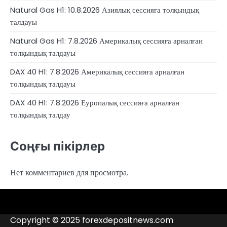
Natural Gas H1: 10.8.2026 Азиялық сессияға толқындық
талдауы
Natural Gas H1: 7.8.2026 Америкалық сессияға арналған
толқындық талдауы
DAX 40 H1: 7.8.2026 Америкалық сессияға арналған
толқындық талдауы
DAX 40 H1: 7.8.2026 Еуропалық сессияға арналған
толқындық талдау
Соңғы пікірлер
Нет комментариев для просмотра.
4RunnerForex
4XP
admiralmarkets.com
alpari.com
avatrade.com
deriv.com
etoro.com
exness.com
fbs.com
finam.ru
Forex
forextime.com
fpmarkets.com
FTX
fxpro.com
FxPulp
hfeu.com
home.saxo
icmarkets.com
ig.com
interactivebrokers.com
Investizo
londontradingindex.com
naga.com
nordfx.com
pepperstone.com
roboforex.com
Rodeler
SkyFx
tickmill.com
TriumphFX
weltrade.com
wongaafx.com
xm.com
Аналитика
Брокерлердің
Контактілер
брокерінің
қара
Copyright © 2025 forexdepositnews.com
рейтингі
тізімі