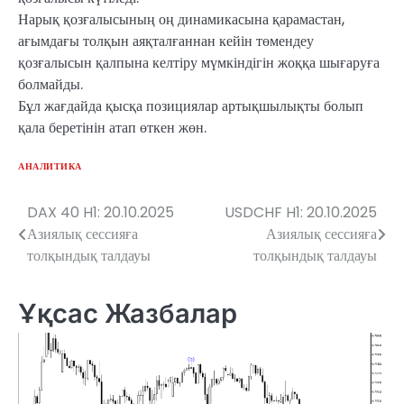
Нарық қозғалысының оң динамикасына қарамастан,
ағымдағы толқын аяқталғаннан кейін төмендеу
қозғалысын қалпына келтіру мүмкіндігін жоққа шығаруға
болмайды.
Бұл жағдайда қысқа позициялар артықшылықты болып
қала беретінін атап өткен жөн.
АНАЛИТИКА
DAX 40 H1: 20.10.2025
USDCHF H1: 20.10.2025
Навигация
Азиялық сессияға
Азиялық сессияға
по
толқындық талдауы
толқындық талдауы
записям
Ұқсас Жазбалар