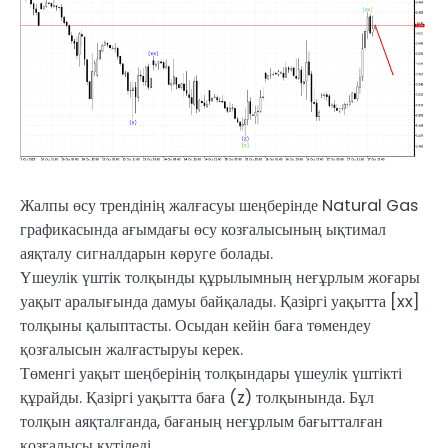
Жалпы өсу трендінің жалғасуы шеңберінде Natural Gas
графикасында ағымдағы өсу козғалысының ықтимал
аяқталу сигналдарын көруге болады.
Үшеулік үштік толқынды құрылымның неғұрлым жоғары
уақыт аралығында дамуы байқалады. Қазіргі уақытта [xx]
толқыны қалыптасты. Осыдан кейін баға төмендеу
қозғалысын жалғастыруы керек.
Төменгі уақыт шеңберінің толқындары үшеулік үштікті
құрайды. Қазіргі уақытта баға (z) толқынында. Бұл
толқын аяқталғанда, бағаның неғұрлым бағытталған
қозғалысы күтіледі.