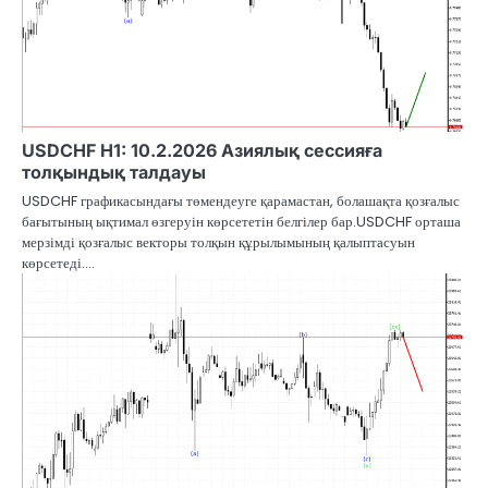
USDCHF H1: 10.2.2026 Азиялық сессияға
толқындық талдауы
USDCHF графикасындағы төмендеуге қарамастан, болашақта қозғалыс
бағытының ықтимал өзгеруін көрсететін белгілер бар.USDCHF орташа
мерзімді қозғалыс векторы толқын құрылымының қалыптасуын
көрсетеді.…