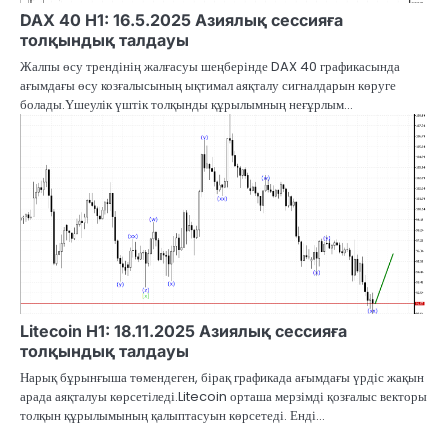
DAX 40 H1: 16.5.2025 Азиялық сессияға
толқындық талдауы
Жалпы өсу трендінің жалғасуы шеңберінде DAX 40 графикасында
ағымдағы өсу козғалысының ықтимал аяқталу сигналдарын көруге
болады.Үшеулік үштік толқынды құрылымның неғұрлым…
Litecoin H1: 18.11.2025 Азиялық сессияға
толқындық талдауы
Нарық бұрынғыша төмендеген, бірақ графикада ағымдағы үрдіс жақын
арада аяқталуы көрсетіледі.Litecoin орташа мерзімді қозғалыс векторы
толқын құрылымының қалыптасуын көрсетеді. Енді…