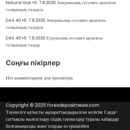
Natural Gas H1: 7.8.2026 Америкалық сессияға арналған
толқындық талдауы
DAX 40 H1: 7.8.2026 Америкалық сессияға арналған
толқындық талдауы
DAX 40 H1: 7.8.2026 Еуропалық сессияға арналған
толқындық талдау
Соңғы пікірлер
Нет комментариев для просмотра.
4RunnerForex
4XP
admiralmarkets.com
alpari.com
avatrade.com
deriv.com
etoro.com
exness.com
fbs.com
finam.ru
Forex
forextime.com
fpmarkets.com
FTX
fxpro.com
FxPulp
hfeu.com
home.saxo
icmarkets.com
ig.com
interactivebrokers.com
Investizo
londontradingindex.com
naga.com
nordfx.com
pepperstone.com
roboforex.com
Rodeler
SkyFx
tickmill.com
TriumphFX
weltrade.com
wongaafx.com
xm.com
Аналитика
Брокерлердің
Контактілер
брокерінің
қара
Copyright © 2025 forexdepositnews.com
рейтингі
тізімі
Тәуекелге қатысты ақпараттандырылған келісім: Сауда-
саттықты жалғастыру сіздің тәуекелдер туралы хабардар
болғаныңызды және оларды өз еркіңізбен