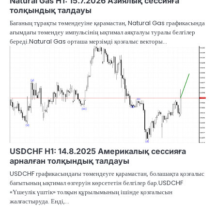
Natural Gas H1: 15.7.2026 Азиялық сессияға
толқындық талдауы
Бағаның тұрақты төмендеуіне қарамастан, Natural Gas графикасында
ағымдағы төмендеу импульсінің ықтимал аяқталуы туралы белгілер
береді.Natural Gas орташа мерзімді қозғалыс векторы…
USDCHF H1: 14.8.2025 Америкалық сессияға
арналған толқындық талдауы
USDCHF графикасындағы төмендеуге қарамастан, болашақта қозғалыс
бағытының ықтимал өзгеруін көрсететін белгілер бар.USDCHF
«Үшеулік үштік» толқын құрылымының ішінде қозғалысын
жалғастыруда. Енді,…