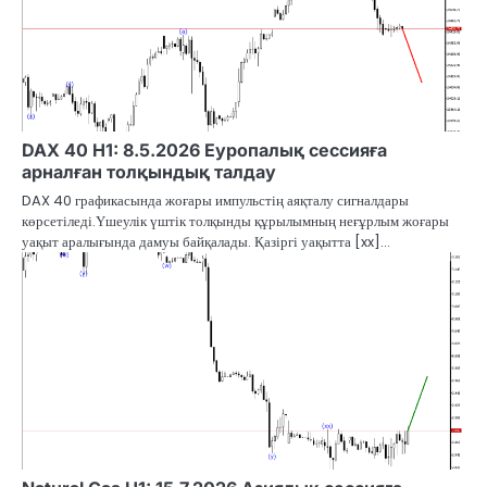
DAX 40 H1: 8.5.2026 Еуропалық сессияға
арналған толқындық талдау
DAX 40 графикасында жоғары импульстің аяқталу сигналдары
көрсетіледі.Үшеулік үштік толқынды құрылымның неғұрлым жоғары
уақыт аралығында дамуы байқалады. Қазіргі уақытта [xx]…