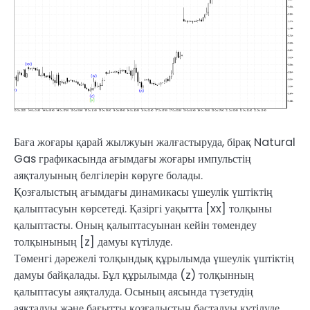
Баға жоғары қарай жылжуын жалғастыруда, бірақ Natural
Gas графикасында ағымдағы жоғары импульстің
аяқталуының белгілерін көруге болады.
Қозғалыстың ағымдағы динамикасы үшеулік үштіктің
қалыптасуын көрсетеді. Қазіргі уақытта [xx] толқыны
қалыптасты. Оның қалыптасуынан кейін төмендеу
толқынының [z] дамуы күтілуде.
Төменгі дәрежелі толқындық құрылымда үшеулік үштіктің
дамуы байқалады. Бұл құрылымда (z) толқынның
қалыптасуы аяқталуда. Осының аясында түзетудің
аяқталуы және бағытты қозғалыстың басталуы күтілуде.