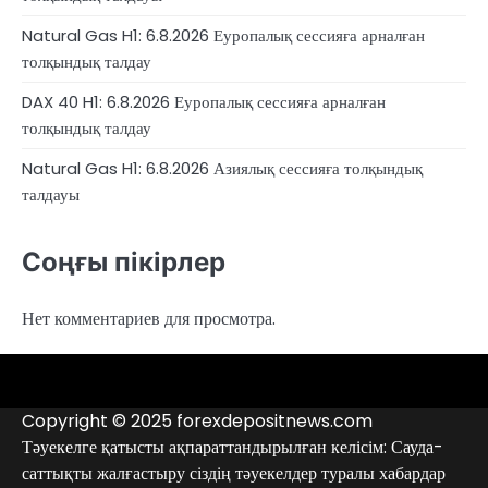
Natural Gas H1: 6.8.2026 Еуропалық сессияға арналған
толқындық талдау
DAX 40 H1: 6.8.2026 Еуропалық сессияға арналған
толқындық талдау
Natural Gas H1: 6.8.2026 Азиялық сессияға толқындық
талдауы
Соңғы пікірлер
Нет комментариев для просмотра.
4RunnerForex
4XP
admiralmarkets.com
alpari.com
avatrade.com
deriv.com
etoro.com
exness.com
fbs.com
finam.ru
Forex
forextime.com
fpmarkets.com
FTX
fxpro.com
FxPulp
hfeu.com
home.saxo
icmarkets.com
ig.com
interactivebrokers.com
Investizo
londontradingindex.com
naga.com
nordfx.com
pepperstone.com
roboforex.com
Rodeler
SkyFx
tickmill.com
TriumphFX
weltrade.com
wongaafx.com
xm.com
Аналитика
Брокерлердің
Контактілер
брокерінің
қара
Copyright © 2025 forexdepositnews.com
рейтингі
тізімі
Тәуекелге қатысты ақпараттандырылған келісім: Сауда-
саттықты жалғастыру сіздің тәуекелдер туралы хабардар