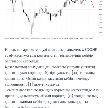
Нарық жоғары көтерілуді жалғастырғанымен, USDCHF
графикасы жоғары қозғалыстың төмендеуінің кейбір
белгілерін көрсетеді.
Қозғалыстың ағымдағы динамикасы үшеулік үштіктің
қалыптасуын көрсетеді. Қазіргі уақытта [xx] толқыны
қалыптасты. Оның қалыптасуынан кейін төмендеу
толқынының [z] дамуы күтілуде.
Төменгі дәрежелі толқындық құрылым контекстінде АВС
ирегінің қалыптасуы айқын көрінеді. (c) толқын толық
қалыптасқаннан кейін тренд қозғалысының қайта
басталуы байқалуы мүмкін.