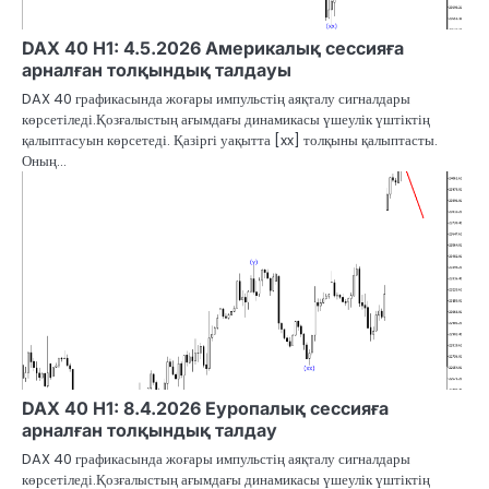
DAX 40 H1: 4.5.2026 Америкалық сессияға
арналған толқындық талдауы
DAX 40 графикасында жоғары импульстің аяқталу сигналдары
көрсетіледі.Қозғалыстың ағымдағы динамикасы үшеулік үштіктің
қалыптасуын көрсетеді. Қазіргі уақытта [xx] толқыны қалыптасты.
Оның…
DAX 40 H1: 8.4.2026 Еуропалық сессияға
арналған толқындық талдау
DAX 40 графикасында жоғары импульстің аяқталу сигналдары
көрсетіледі.Қозғалыстың ағымдағы динамикасы үшеулік үштіктің