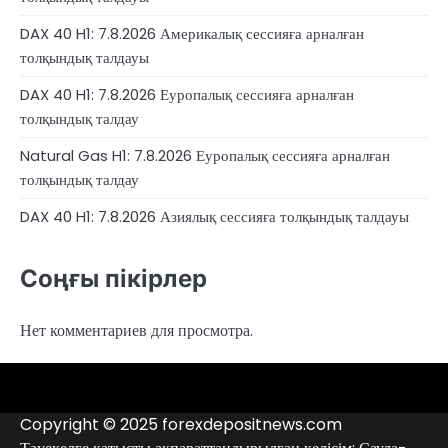
DAX 40 H1: 7.8.2026 Америкалық сессияға арналған
толқындық талдауы
DAX 40 H1: 7.8.2026 Еуропалық сессияға арналған
толқындық талдау
Natural Gas H1: 7.8.2026 Еуропалық сессияға арналған
толқындық талдау
DAX 40 H1: 7.8.2026 Азиялық сессияға толқындық талдауы
Соңғы пікірлер
Нет комментариев для просмотра.
4RunnerForex
4XP
admiralmarkets.com
alpari.com
avatrade.com
deriv.com
etoro.com
exness.com
fbs.com
finam.ru
Forex
forextime.com
fpmarkets.com
FTX
fxpro.com
FxPulp
hfeu.com
home.saxo
icmarkets.com
ig.com
interactivebrokers.com
Investizo
londontradingindex.com
naga.com
nordfx.com
pepperstone.com
roboforex.com
Rodeler
SkyFx
tickmill.com
TriumphFX
weltrade.com
wongaafx.com
xm.com
Аналитика
Брокерлердің
Контактілер
брокерінің
қара
Copyright © 2025 forexdepositnews.com
рейтингі
тізімі