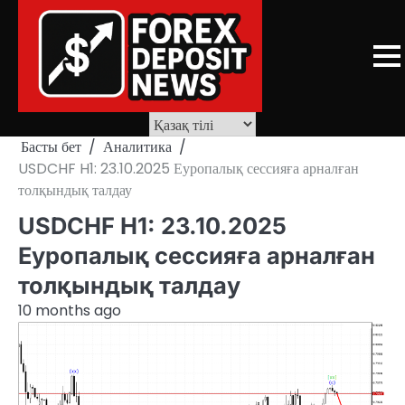
Skip
to
content
Басты бет
Аналитика
USDCHF H1: 23.10.2025 Еуропалық сессияға арналған
толқындық талдау
USDCHF H1: 23.10.2025
Еуропалық сессияға арналған
толқындық талдау
10 months ago