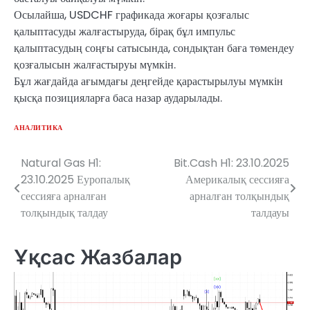
Осылайша, USDCHF графикада жоғары қозғалыс
қалыптасуды жалғастыруда, бірақ бұл импульс
қалыптасудың соңғы сатысында, сондықтан баға төмендеу
қозғалысын жалғастыруы мүмкін.
Бұл жағдайда ағымдағы деңгейде қарастырылуы мүмкін
қысқа позицияларға баса назар аударылады.
АНАЛИТИКА
Natural Gas H1:
Bit.Cash H1: 23.10.2025
Навигация
23.10.2025 Еуропалық
Америкалық сессияға
по
сессияға арналған
арналған толқындық
толқындық талдау
талдауы
записям
Ұқсас Жазбалар