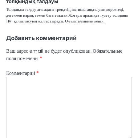
толқындық талдауы
Толқынды талдау ағымдағы трендтің ықтимал аяқталуын көрсетеді,
дегенмен нарық төмен бағытталған.Жоғары аралықта түзету толқыны
[iv] қалыптасуын жалғастырады. Ол аяқталғаннан кейін…
Добавить комментарий
Ваш адрес email не будет опубликован.
Обязательные
поля помечены
*
Комментарий
*