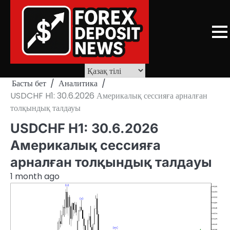
Skip
to
content
Басты бет
Аналитика
USDCHF H1: 30.6.2026 Америкалық сессияға арналған
толқындық талдауы
USDCHF H1: 30.6.2026
Америкалық сессияға
арналған толқындық талдауы
1 month ago