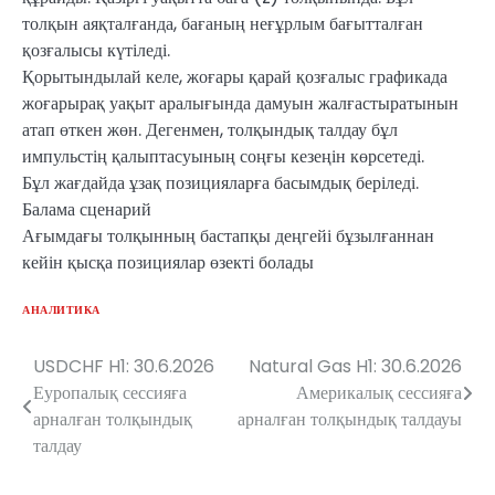
толқын аяқталғанда, бағаның неғұрлым бағытталған
қозғалысы күтіледі.
Қорытындылай келе, жоғары қарай қозғалыс графикада
жоғарырақ уақыт аралығында дамуын жалғастыратынын
атап өткен жөн. Дегенмен, толқындық талдау бұл
импульстің қалыптасуының соңғы кезеңін көрсетеді.
Бұл жағдайда ұзақ позицияларға басымдық беріледі.
Балама сценарий
Ағымдағы толқынның бастапқы деңгейі бұзылғаннан
кейін қысқа позициялар өзекті болады
АНАЛИТИКА
USDCHF H1: 30.6.2026
Natural Gas H1: 30.6.2026
Навигация
Еуропалық сессияға
Америкалық сессияға
по
арналған толқындық
арналған толқындық талдауы
талдау
записям