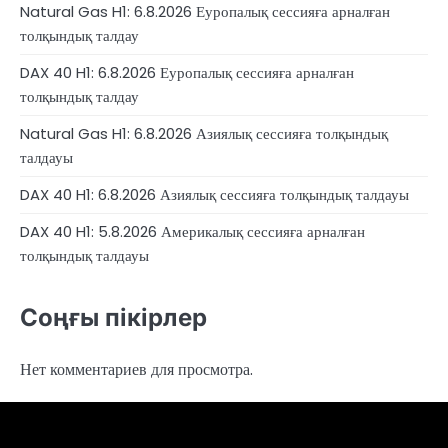
Natural Gas H1: 6.8.2026 Еуропалық сессияға арналған
толқындық талдау
DAX 40 H1: 6.8.2026 Еуропалық сессияға арналған
толқындық талдау
Natural Gas H1: 6.8.2026 Азиялық сессияға толқындық
талдауы
DAX 40 H1: 6.8.2026 Азиялық сессияға толқындық талдауы
DAX 40 H1: 5.8.2026 Америкалық сессияға арналған
толқындық талдауы
Соңғы пікірлер
Нет комментариев для просмотра.
4RunnerForex
4XP
admiralmarkets.com
alpari.com
avatrade.com
deriv.com
etoro.com
exness.com
fbs.com
finam.ru
Forex
forextime.com
fpmarkets.com
FTX
fxpro.com
FxPulp
hfeu.com
home.saxo
icmarkets.com
ig.com
interactivebrokers.com
Investizo
londontradingindex.com
naga.com
nordfx.com
pepperstone.com
roboforex.com
Rodeler
SkyFx
tickmill.com
TriumphFX
weltrade.com
wongaafx.com
xm.com
Аналитика
Брокерлердің
Контактілер