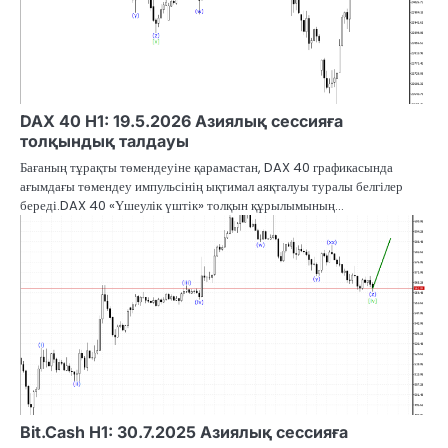
DAX 40 H1: 19.5.2026 Азиялық сессияға
толқындық талдауы
Бағаның тұрақты төмендеуіне қарамастан, DAX 40 графикасында
ағымдағы төмендеу импульсінің ықтимал аяқталуы туралы белгілер
береді.DAX 40 «Үшеулік үштік» толқын құрылымының…
Bit.Cash H1: 30.7.2025 Азиялық сессияға