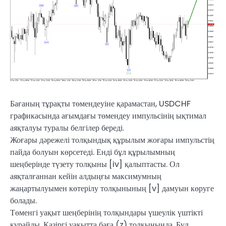
Бағаның тұрақты төмендеуіне қарамастан, USDCHF
графикасында ағымдағы төмендеу импульсінің ықтимал
аяқталуы туралы белгілер береді.
Жоғары дәрежелі толқындық құрылым жоғары импульстің
пайда болуын көрсетеді. Енді бұл құрылымның
шеңберінде түзету толқыны [iv] қалыптасты. Ол
аяқталғаннан кейін алдыңғы максимумның
жаңартылуымен көтерілу толқынының [v] дамуын көруге
болады.
Төменгі уақыт шеңберінің толқындары үшеулік үштікті
құрайды. Қазіргі уақытта баға (z) толқынында. Бұл