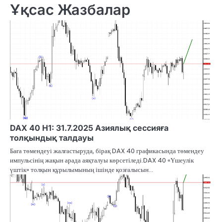
Ұқсас Жазбалар
DAX 40 H1: 31.7.2025 Азиялық сессияға
толқындық талдауы
Баға төмендеуі жалғастыруда, бірақ DAX 40 графикасында төмендеу
импульсінің жақын арада аяқталуы көрсетіледі.DAX 40 «Үшеулік
үштік» толқын құрылымының ішінде қозғалысын…